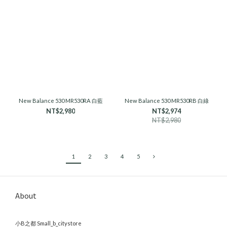
New Balance 530 MR530RA 白藍
New Balance 530 MR530RB 白綠
NT$2,980
NT$2,974
NT$2,980
1
2
3
4
5
About
小B之都 Small_b_citystore