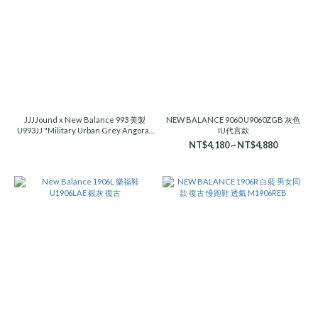
JJJJound x New Balance 993 美製
NEW BALANCE 9060 U9060ZGB 灰色
U993JJ "Military Urban Grey Angora"
IU代言款
白棕
NT$4,180 ~ NT$4,880