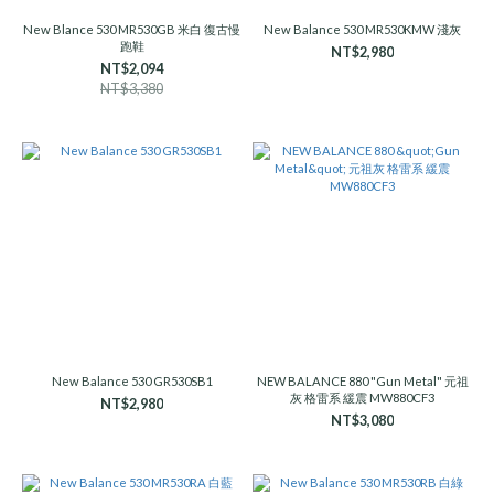
New Blance 530 MR530GB 米白 復古慢
New Balance 530 MR530KMW 淺灰
跑鞋
NT$2,980
NT$2,094
NT$3,380
New Balance 530 GR530SB1
NEW BALANCE 880 "Gun Metal" 元祖
灰 格雷系 緩震 MW880CF3
NT$2,980
NT$3,080