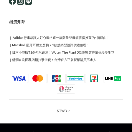
潮流知都
｜
Adidas行李箱讓人好心動？這一款限量登機箱值得推薦的4個理由！
｜
Marshall 藍牙耳機怎麼挑？5款熱銷型號評價總整理！
｜
日本小花版TS倒勾玩創意！Water The Plant 5款潮鞋穿搭讓你步步生花
｜
嬌潤泉洗面乳四招打擊假貨！台灣官方正版授權購買不求人
$
TWD