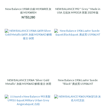
New Balance 1906R 白銀 M1906REE 灰
NEW BALANCE 992 '' Grey '' Made in
銀 M1906REH
USA 元祖灰 M992GR 美製 2025年版
NT$3,280
NEW BALANCE 1906A 'Silver Gold
New Balance 1906 Loafer Suede
Metallic' 灰銀 M1906AD 解構 復古 休閒
"Black" 麂皮黑 U1906LNT