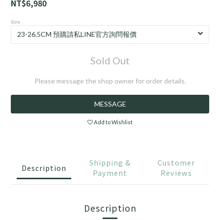
NT$6,980
Size
Sold Out
Please message the shop owner for order details.
MESSAGE
Add to Wishlist
Shipping &
Customer
Description
Payment
Reviews
Description