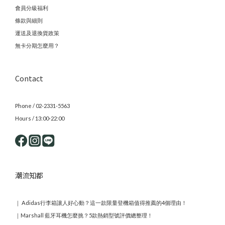
會員分級福利
條款與細則
運送及退換貨政策
無卡分期怎麼用？
Contact
Phone / 02-2331-5563
Hours / 13:00-22:00
潮流知都
｜
Adidas行李箱讓人好心動？這一款限量登機箱值得推薦的4個理由！
｜
Marshall 藍牙耳機怎麼挑？5款熱銷型號評價總整理！