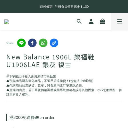
寵粉優惠    註冊會員領首購金＄100
全 館 消 費 滿 三 千 免 運 費 🤘🏻
Service Time:13:00-21:00
全 館 消 費 滿 三 千 免 運 費 🤘🏻
Share
New Balance 1906L 樂福鞋
U1906LAE 銀灰 復古
✌️下單前記得登入會員累積市民點數
⚠️預購商品屬客製化商品，不適用於退換貨！(也無法中途取消)
⚠️代購商品如遇缺貨、砍單，將會取消此訂單退款給您。
⚠️賣場內商品，若下單後價格調整或因系統價格有誤等其他因素，小B之都保留一切
訂單更改之權利。
滿3000免運費🚛 on order