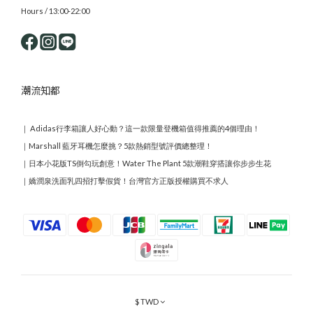
Hours / 13:00-22:00
潮流知都
｜
Adidas行李箱讓人好心動？這一款限量登機箱值得推薦的4個理由！
｜
Marshall 藍牙耳機怎麼挑？5款熱銷型號評價總整理！
｜
日本小花版TS倒勾玩創意！Water The Plant 5款潮鞋穿搭讓你步步生花
｜
嬌潤泉洗面乳四招打擊假貨！台灣官方正版授權購買不求人
$
TWD