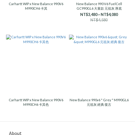
Carhartt WIP x New Balance 990V6
New Balance 990 V6 FuelCell
M990CH6 卡其
GC990GL6 大童款 元祖灰 厚底
NT$3,480 ~ NT$4,080
NT$4,580
Carhartt WIP x New Balance 990V6
New Balance 990v6 " Grey " M990GL6
M990CH6 卡其色
元祖灰 經典 復古
About