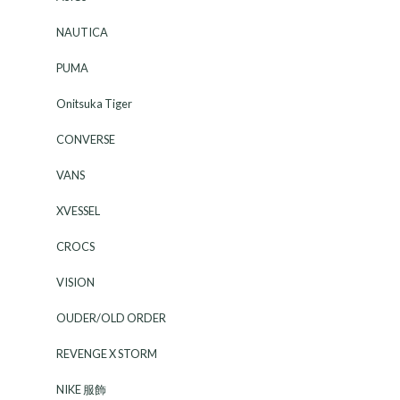
NAUTICA
PUMA
Onitsuka Tiger
CONVERSE
VANS
XVESSEL
CROCS
VISION
OUDER/OLD ORDER
REVENGE X STORM
NIKE 服飾