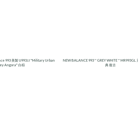
ce 993 美製 U993JJ "Military Urban
NEW BALANCE 993 '' GREY WHITE '' MR993
ey Angora" 白棕
典 復古