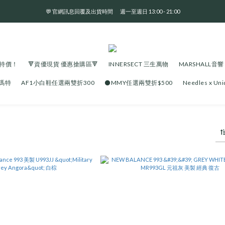
💬 官網訊息回覆及出貨時間       週一至週日 13:00 - 21:00
全 館 消 費 滿 三 千 免 運 費 🤘🏻
全 館 消 費 滿 三 千 免 運 費 🤘🏻
大特價！
🔻資優現貨 優惠搶購區🔻
INNERSECT 三生萬物
MARSHALL音響
泡瑪特
AF1小白鞋任選兩雙折300
⚫️MMY任選兩雙折$500
Needles x U