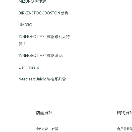
MIZUNO 美津濃
BIRKENSTOCK BOSTON 勃肯
UMBRO
INNERSECT 三生萬物短袖大特
價！
INNERSECT 三生萬物 新品
Denim tears
Needles x Uniqlo 聯名系列🦋
店面資訊
購物資
小B之都 ｜代購
會員分級