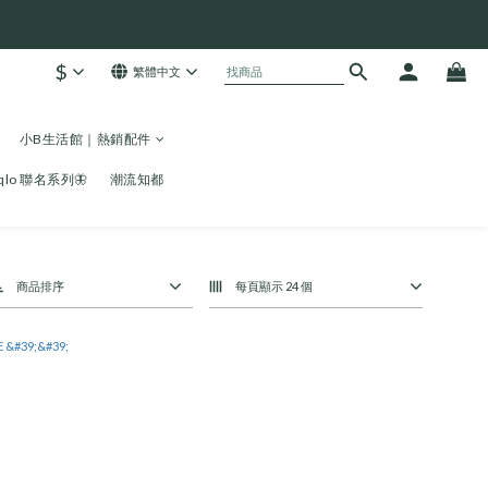
$
繁體中文
小B生活館｜熱銷配件
niqlo 聯名系列🦋
潮流知都
商品排序
每頁顯示 24 個