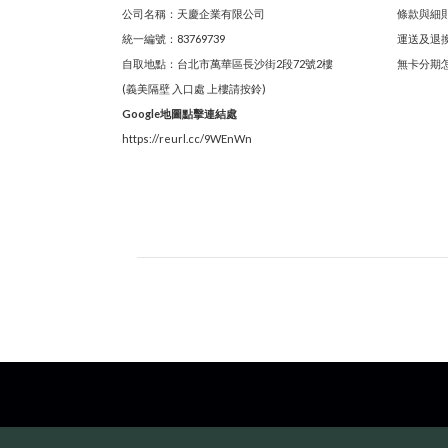
公司名稱：天慶企業有限公司
條款與細
統一編號：83769739
運送及退
自取地點：台北市萬華區長沙街2段72號2樓
無卡分期
(義美隔壁 入口處 上樓請按鈴)
Google地圖點擊連結處
https://reurl.cc/9WEnWn