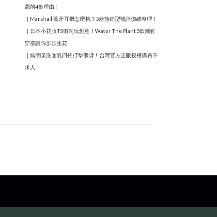
薦的4個理由！
｜
Marshall 藍牙耳機怎麼挑？5款熱銷型號評價總整理！
｜
日本小花版TS倒勾玩創意！Water The Plant 5款潮鞋
穿搭讓你步步生花
｜
嬌潤泉洗面乳四招打擊假貨！台灣官方正版授權購買不
求人