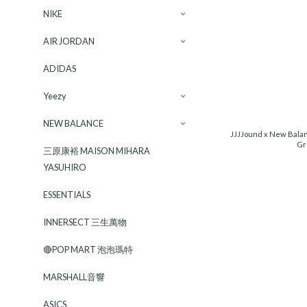
NIKE
AIR JORDAN
ADIDAS
Yeezy
NEW BALANCE
JJJJound x New Balan
Gr
三原康裕 MAISON MIHARA
YASUHIRO
ESSENTIALS
INNERSECT 三生萬物
🔴POP MART 泡泡瑪特
MARSHALL音響
ASICS