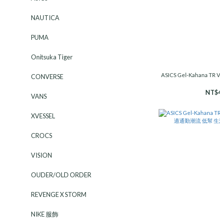
NAUTICA
PUMA
Onitsuka Tiger
ASICS Gel-Kahana T
CONVERSE
NT$4
VANS
XVESSEL
CROCS
VISION
OUDER/OLD ORDER
REVENGE X STORM
NIKE 服飾