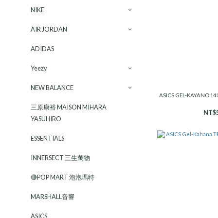
NIKE
AIR JORDAN
ADIDAS
Yeezy
NEW BALANCE
ASICS GEL-KAYANO 
三原康裕 MAISON MIHARA
NT$5
YASUHIRO
ESSENTIALS
INNERSECT 三生萬物
🔴POP MART 泡泡瑪特
MARSHALL音響
ASICS