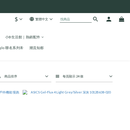
$
繁體中文
小B生活館｜熱銷配件
niqlo 聯名系列🦋
潮流知都
商品排序
每頁顯示 24 個