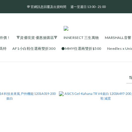
💬 官網訊息回覆及出貨時間       週一至週日 13:00 - 21:00
全 館 消 費 滿 三 千 免 運 費 🤘🏻
全 館 消 費 滿 三 千 免 運 費 🤘🏻
大特價！
🔻資優現貨 優惠搶購區🔻
INNERSECT 三生萬物
MARSHALL音響
泡瑪特
AF1小白鞋任選兩雙折300
⚫️MMY任選兩雙折$500
Needles x U