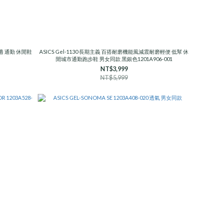
 舒適 通勤 休閒鞋
ASICS Gel-1130 長期主義 百搭耐磨機能風減震耐磨輕便 低幫 休
閒城市通勤跑步鞋 男女同款 黑銀色1201A906-001
NT$3,999
NT$5,999