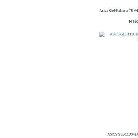
Asics Gel-Kahana TR
NT$3
ASICS GEL-113