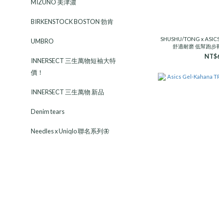
MIZUNO 美津濃
BIRKENSTOCK BOSTON 勃肯
SHUSHU/TONG x ASICS GEL-KINETIC FLUENT 芭蕾美學 百搭
UMBRO
舒適耐磨 低幫跑步鞋 
NT$6
INNERSECT 三生萬物短袖大特
價！
INNERSECT 三生萬物 新品
Denim tears
Needles x Uniqlo 聯名系列🦋