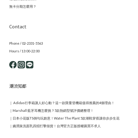
無卡分期怎麼用？
Contact
Phone / 02-2331-5563
Hours / 13:00-22:00
潮流知都
｜
Adidas行李箱讓人好心動？這一款限量登機箱值得推薦的4個理由！
｜
Marshall 藍牙耳機怎麼挑？5款熱銷型號評價總整理！
｜
日本小花版TS倒勾玩創意！Water The Plant 5款潮鞋穿搭讓你步步生花
｜
嬌潤泉洗面乳四招打擊假貨！台灣官方正版授權購買不求人