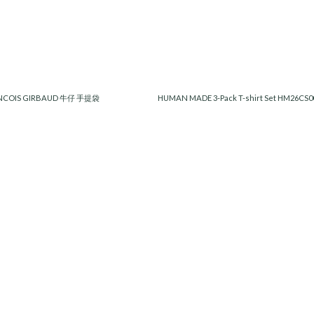
ANCOIS GIRBAUD 牛仔 手提袋
HUMAN MADE 3-Pack T-shirt Set HM2