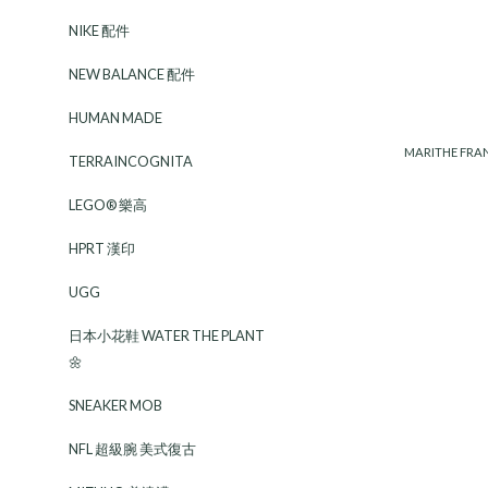
NIKE 配件
NEW BALANCE 配件
HUMAN MADE
MARITHE FR
TERRAINCOGNITA
LEGO® 樂高
HPRT 漢印
UGG
日本小花鞋 WATER THE PLANT
🌼
SNEAKER MOB
NFL 超級腕 美式復古