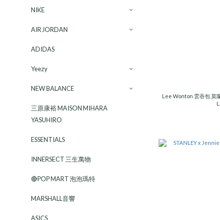
NIKE
AIR JORDAN
ADIDAS
Yeezy
NEW BALANCE
Lee Wonton 雲吞包 
L
三原康裕 MAISON MIHARA
YASUHIRO
ESSENTIALS
INNERSECT 三生萬物
🔴POP MART 泡泡瑪特
MARSHALL音響
ASICS