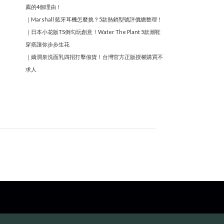
薦的4個理由！
｜
Marshall 藍牙耳機怎麼挑？5款熱銷型號評價總整理！
｜
日本小花版TS倒勾玩創意！Water The Plant 5款潮鞋
穿搭讓你步步生花
｜
嬌潤泉洗面乳四招打擊假貨！台灣官方正版授權購買不
求人