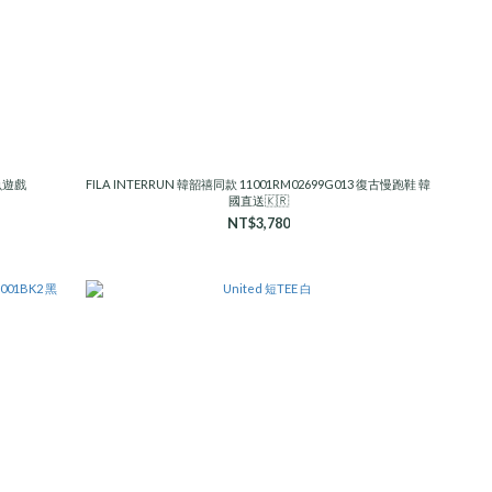
魷魚遊戲
FILA INTERRUN 韓韶禧同款 11001RM02699G013 復古慢跑鞋 韓
國直送🇰🇷
NT$3,780