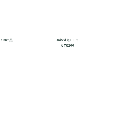
6CS001BK2 黑
United 短TEE 白
NT$399