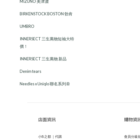
MIZUNO 美津濃
BIRKENSTOCK BOSTON 勃肯
UMBRO
INNERSECT 三生萬物短袖大特
價！
INNERSECT 三生萬物 新品
Denim tears
Needles x Uniqlo 聯名系列🦋
店面資訊
購物資
小B之都 ｜代購
會員分級