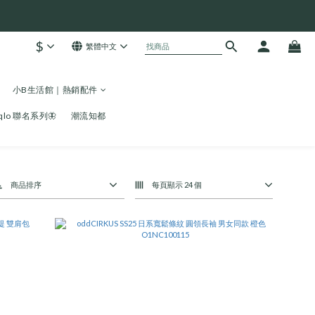
$
繁體中文
小B生活館｜熱銷配件
niqlo 聯名系列🦋
潮流知都
商品排序
每頁顯示 24 個