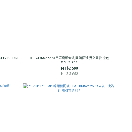
E240117M-
oddCIRKUS SS25 日系寬鬆條紋 圓領長袖 男女同款 橙色
O1NC100115
NT$2,680
NT$3,980