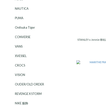
NAUTICA
PUMA
Onitsuka Tiger
CONVERSE
STANLEY x Jennie
VANS
XVESSEL
CROCS
VISION
OUDER/OLD ORDER
REVENGE X STORM
NIKE 服飾