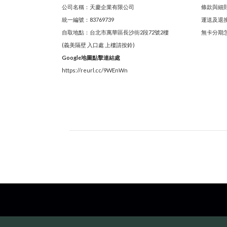
公司名稱：天慶企業有限公司
條款與細
統一編號：83769739
運送及退
自取地點：台北市萬華區長沙街2段72號2樓
無卡分期
(義美隔壁 入口處 上樓請按鈴)
Google地圖點擊連結處
https://reurl.cc/9WEnWn