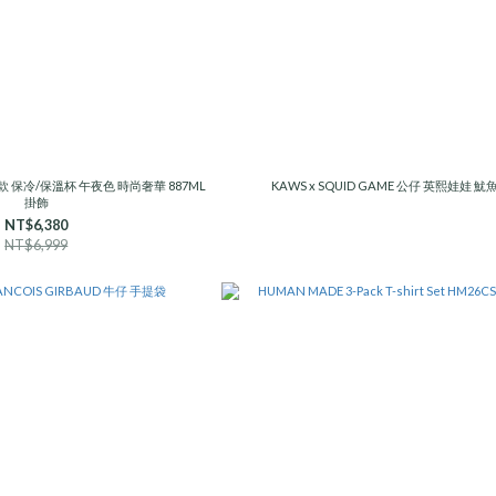
 聯名款 保冷/保溫杯 午夜色 時尚奢華 887ML
KAWS x SQUID GAME 公仔 英熙娃娃 
掛飾
NT$6,380
NT$6,999