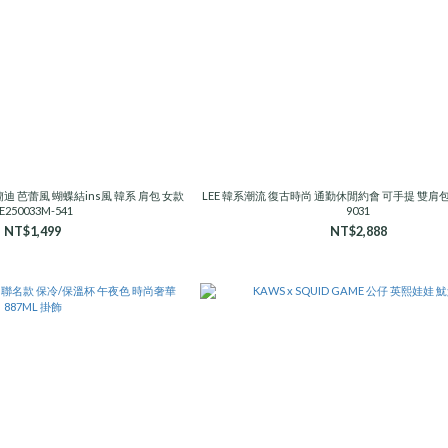
莫蘭迪 芭蕾風 蝴蝶結ins風 韓系 肩包 女款
LEE 韓系潮流 復古時尚 通勤休閒約會 可手提 雙肩包 L
E250033M-541
9031
NT$1,499
NT$2,888