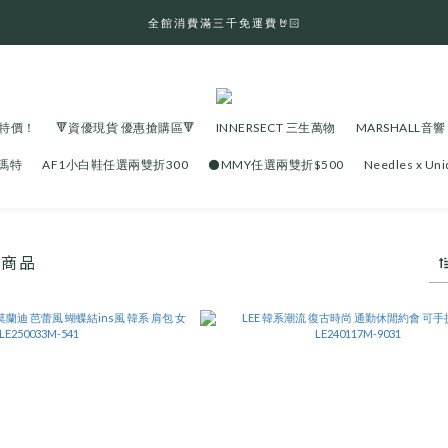
全 館 消 費 滿 三 千 免 運 費 🤘🏻
全 館 消 費 滿 三 千 免 運 費 🤘🏻
寵粉優惠    註冊會員領首購金＄100
💬 官網訊息回覆及出貨時間       週一至週日 13:00 - 21:00
大特價！
🔻資優現貨 優惠搶購區🔻
INNERSECT 三生萬物
MARSHALL音響
全 館 消 費 滿 三 千 免 運 費 🤘🏻
泡瑪特
AF1小白鞋任選兩雙折300
⚫️MMY任選兩雙折$500
Needles x U
有商品