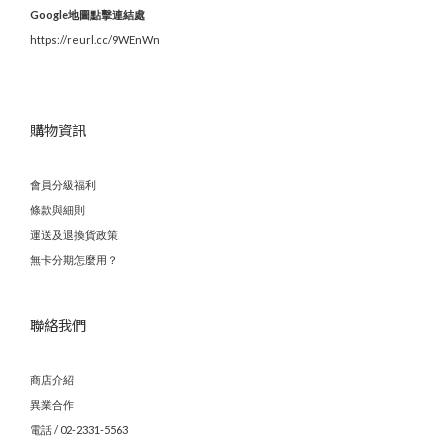
Google地圖點擊連結處
https://reurl.cc/9WEnWn
購物資訊
會員分級福利
條款與細則
運送及退換貨政策
無卡分期怎麼用？
聯絡我們
商店介紹
異業合作
電話 / 02-2331-5563