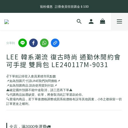
寵粉優惠    註冊會員領首購金＄100
全 館 消 費 滿 三 千 免 運 費 🤘🏻
💬 官網訊息回覆及出貨時間       週一至週日 13:00 - 21:00
全 館 消 費 滿 三 千 免 運 費 🤘🏻
分享到
LEE 韓系潮流 復古時尚 通勤休閒約會
可手提 雙肩包 LE240117M-9031
✌️下單前記得登入會員累積市民點數
📌如為預購尺寸請LINE我們詢問價格📌
📌如為預購商品 請勿使用貨到付款📌
⚠️確定國外預購不能中途取消，請三思再下單⚠️
🔍代購商品如遇缺貨、砍單，將會取消此訂單退款給你。
🔍賣場內商品，若下單後價格調整或因系統價格有誤等其他因素，小B之都保留一切
訂單更改之權利。
全店，滿3000免運費🚛