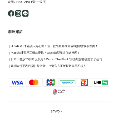
時間 / 11:00-21:00(週一~週日)
潮流知都
｜
Adidas行李箱讓人好心動？這一款限量登機箱值得推薦的4個理由！
｜
Marshall 藍牙耳機怎麼挑？5款熱銷型號評價總整理！
｜
日本小花版TS倒勾玩創意！Water The Plant 5款潮鞋穿搭讓你步步生花
｜
嬌潤泉洗面乳四招打擊假貨！台灣官方正版授權購買不求人
$
TWD