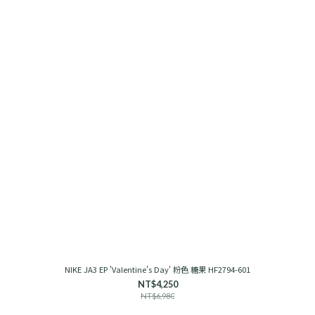
NIKE JA3 EP 'Valentine's Day' 粉色 糖果 HF2794-601
NT$4,250
NT$6,980