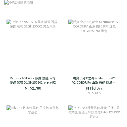
Mizuno ASTRO X 厚底 舒適 百搭
現貨 ☆小B之都☆ Mizuno FIYI
慢跑 黑灰 D1GH250501 男女同款
V2 CORDURA 山系 機能 防滑 透
氣 D1GH263701 黑色
NT$2,780
NT$3,099
NT$3,399