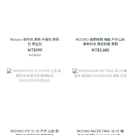
Mizuno 帆布包 黑色 手提包 肩背
MIZUNO 越野跑鞋 機能 戶外山系
包 學生包
專業抓地 穩定耐磨 男鞋
D1GH241906 石岩灰
NT$399
NT$3,680
NT$999
MIZUNO FIYI TL V2 戶外 山系 耐
MIZUNO RACER TRAIL SE V2 機