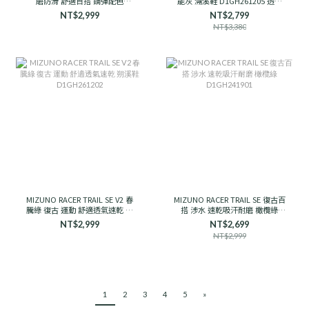
磨防滑 舒適百搭 鋼彈配色
能灰 溯溪鞋 D1GH261205 透氣
D1GH251910 男女款
支撐
NT$2,999
NT$2,799
NT$3,380
MIZUNO RACER TRAIL SE V2 春
MIZUNO RACER TRAIL SE 復古百
騰綠 復古 運動 舒適透氣速乾 朔
搭 涉水 速乾吸汗耐磨 橄欖綠
溪鞋 D1GH261202
D1GH241901
NT$2,999
NT$2,699
NT$2,999
1
2
3
4
5
»