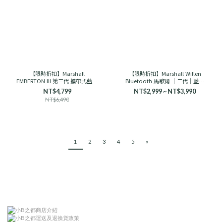
【限時折扣】Marshall
【限時折扣】Marshall Willen
EMBERTON III 第三代 攜帶式藍芽
Bluetooth 馬歇爾 ｜二代｜藍芽
喇叭 馬歇爾
音響 古銅黑/奶油白
NT$4,799
NT$2,999 ~ NT$3,990
NT$6,490
1
2
3
4
5
»