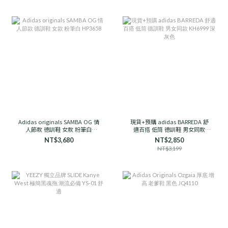
Adidas originals SAMBA OG 情
現貨+預購 adidas BARREDA 舒
人節款 德訓鞋 女款 粉筆白
適百搭 低筒 德訓鞋 男女同款
HP3658
KH6999 深灰色
NT$3,680
NT$2,850
NT$3,199