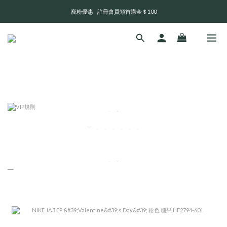
寵粉優惠    註冊會員領首購金＄100
全 館 消 費 滿 三 千 免 運 費 🤘🏻
💬 官網訊息回覆及出貨時間       週一至週日 13:00 - 21:00
全 館 消 費 滿 三 千 免 運 費 🤘🏻