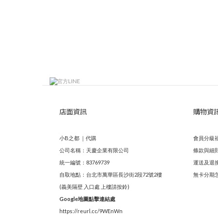
店面資訊
購物資
小B之都 ｜代購
會員分級
公司名稱：天慶企業有限公司
條款與細
統一編號：83769739
運送及退
自取地點：台北市萬華區長沙街2段72號2樓
無卡分期
(義美隔壁 入口處 上樓請按鈴)
Google地圖點擊連結處
https://reurl.cc/9WEnWn