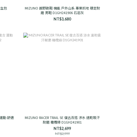
學生包
MIZUNO 越野跑鞋 機能 戶外山系 專業抓地 穩定耐
磨 男鞋 D1GH241906 石岩灰
NT$3,680
古 運動 舒適
MIZUNO RACER TRAIL SE 復古百搭 涉水 速乾吸汗
耐磨 橄欖綠 D1GH241901
NT$2,699
NT$2,999