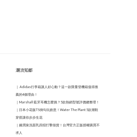
潮流知都
｜
Adidas行李箱讓人好心動？這一款限量登機箱值得推
薦的4個理由！
｜
Marshall 藍牙耳機怎麼挑？5款熱銷型號評價總整理！
｜
日本小花版TS倒勾玩創意！Water The Plant 5款潮鞋
穿搭讓你步步生花
｜
嬌潤泉洗面乳四招打擊假貨！台灣官方正版授權購買不
求人