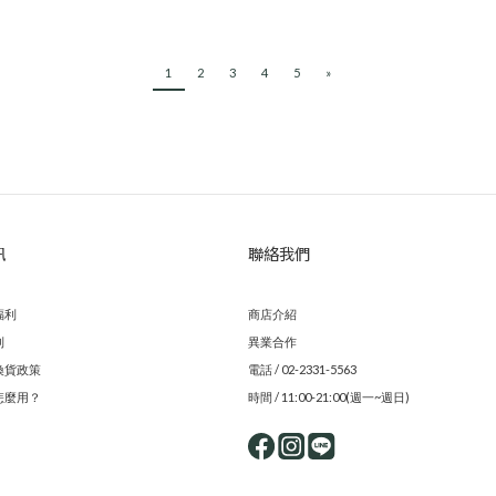
1
2
3
4
5
»
訊
聯絡我們
福利
商店介紹
則
異業合作
換貨政策
電話 / 02-2331-5563
怎麼用？
時間 / 11:00-21:00(週一~週日)