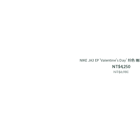
NIKE JA3 EP 'Valentine's Day' 粉色
NT$4,250
NT$6,980