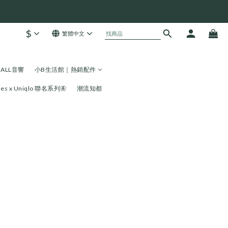
$
繁體中文
HALL音響
小B生活館｜熱銷配件
les x Uniqlo 聯名系列🦋
潮流知都