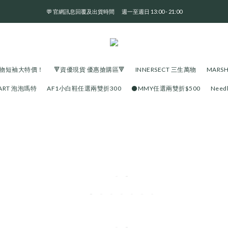
💬 官網訊息回覆及出貨時間       週一至週日 13:00 - 21:00
全 館 消 費 滿 三 千 免 運 費 🤘🏻
全 館 消 費 滿 三 千 免 運 費 🤘🏻
生萬物短袖大特價！
🔻資優現貨 優惠搶購區🔻
INNERSECT 三生萬物
MARS
MART 泡泡瑪特
AF1小白鞋任選兩雙折300
⚫️MMY任選兩雙折$500
Need