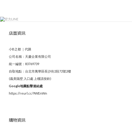
店面資訊
小B之都 ｜代購
公司名稱：天慶企業有限公司
統一編號：83769739
自取地點：台北市萬華區長沙街2段72號2樓
(義美隔壁 入口處 上樓請按鈴)
Google地圖點擊連結處
https://reurl.cc/9WEnWn
購物資訊