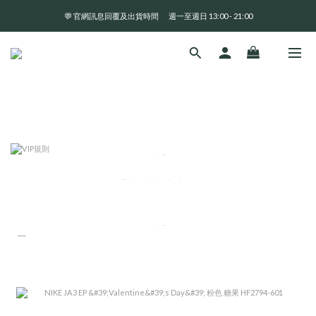
💬 官網訊息回覆及出貨時間       週一至週日 13:00 - 21:00
全 館 消 費 滿 三 千 免 運 費 🤘🏻
全 館 消 費 滿 三 千 免 運 費 🤘🏻