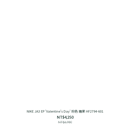
NIKE JA3 EP 'Valentine's Day' 粉色 糖果 HF2794-601
NT$4,250
NT$6,980