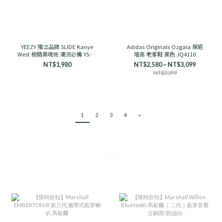
YEEZY 獨立品牌 SLIDE Kanye
Adidas Originals Ozgaia 厚底
West 極簡黑魂拖 潮流必備 YS-01
增高 老爹鞋 黑色 JQ4110
舒適
NT$1,980
NT$2,580 ~ NT$3,099
NT$3,399
1
2
3
4
»