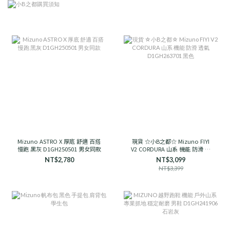
Mizuno ASTRO X 厚底 舒適 百搭
現貨 ☆小B之都☆ Mizuno FIYI
慢跑 黑灰 D1GH250501 男女同款
V2 CORDURA 山系 機能 防滑 透
氣 D1GH263701 黑色
NT$2,780
NT$3,099
NT$3,399