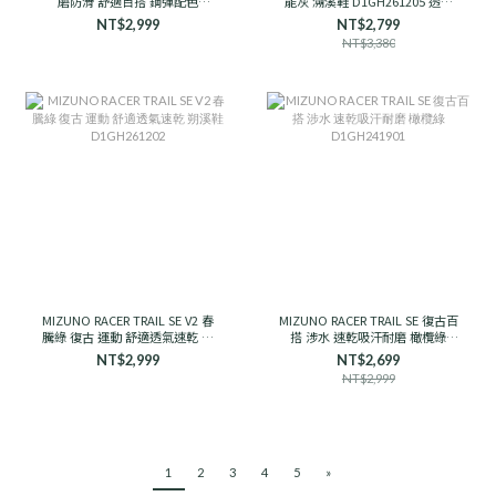
磨防滑 舒適百搭 鋼彈配色
能灰 溯溪鞋 D1GH261205 透氣
D1GH251910 男女款
支撐
NT$2,999
NT$2,799
NT$3,380
MIZUNO RACER TRAIL SE V2 春
MIZUNO RACER TRAIL SE 復古百
騰綠 復古 運動 舒適透氣速乾 朔
搭 涉水 速乾吸汗耐磨 橄欖綠
溪鞋 D1GH261202
D1GH241901
NT$2,999
NT$2,699
NT$2,999
1
2
3
4
5
»