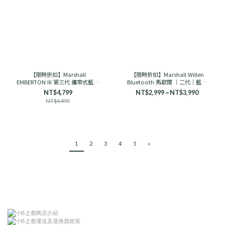
【限時折扣】Marshall
【限時折扣】Marshall Willen
EMBERTON III 第三代 攜帶式藍芽
Bluetooth 馬歇爾 ｜二代｜藍芽
喇叭 馬歇爾
音響 古銅黑/奶油白
NT$4,799
NT$2,999 ~ NT$3,990
NT$6,490
1
2
3
4
5
»