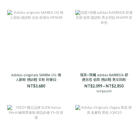
Adidas originals SAMBA OG 情
現貨+預購 adidas BARREDA 舒
人節款 德訓鞋 女款 粉筆白
適百搭 低筒 德訓鞋 男女同款
HP3658
KH6999 深灰色
NT$3,680
NT$2,099 ~ NT$2,850
NT$3,199