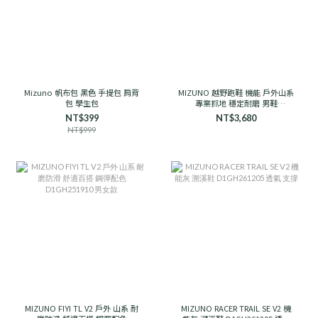
Mizuno 帆布包 黑色 手提包 肩背
MIZUNO 越野跑鞋 機能 戶外山系
包 學生包
專業抓地 穩定耐磨 男鞋
D1GH241906 石岩灰
NT$399
NT$3,680
NT$999
MIZUNO FIYI TL V2 戶外 山系 耐
MIZUNO RACER TRAIL SE V2 機