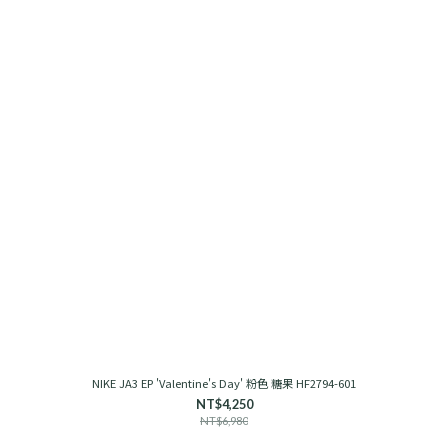
NIKE JA3 EP 'Valentine's Day' 粉色 糖果 HF2794-601
NT$4,250
NT$6,980