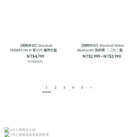
【限時折扣】Marshall
【限時折扣】Marshall Willen
EMBERTON III 第三代 攜帶式藍芽
Bluetooth 馬歇爾 ｜二代｜藍芽
喇叭 馬歇爾
音響 古銅黑/奶油白
NT$4,799
NT$2,999 ~ NT$3,990
NT$6,490
1
2
3
4
5
»