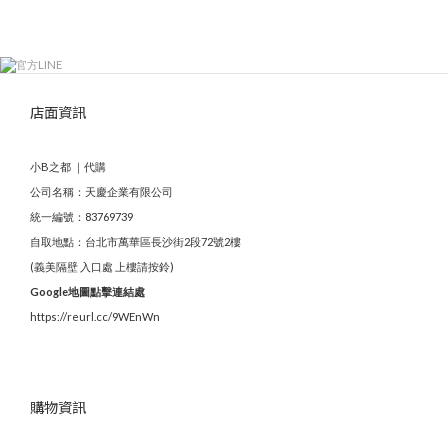
店面資訊
小B之都 ｜代購
公司名稱：天慶企業有限公司
統一編號：83769739
自取地點：台北市萬華區長沙街2段72號2樓
(義美隔壁 入口處 上樓請按鈴)
Google地圖點擊連結處
https://reurl.cc/9WEnWn
購物資訊