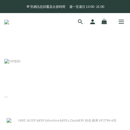
💬 官網訊息回覆及出貨時間       週一至週日 13:00 - 21:00
全 館 消 費 滿 三 千 免 運 費 🤘🏻
全 館 消 費 滿 三 千 免 運 費 🤘🏻