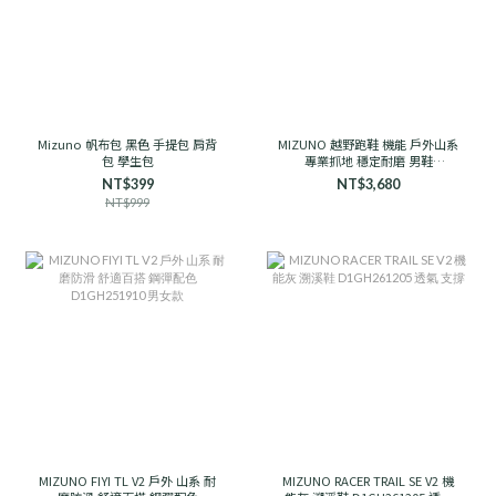
Mizuno 帆布包 黑色 手提包 肩背
MIZUNO 越野跑鞋 機能 戶外山系
包 學生包
專業抓地 穩定耐磨 男鞋
D1GH241906 石岩灰
NT$399
NT$3,680
NT$999
MIZUNO FIYI TL V2 戶外 山系 耐
MIZUNO RACER TRAIL SE V2 機