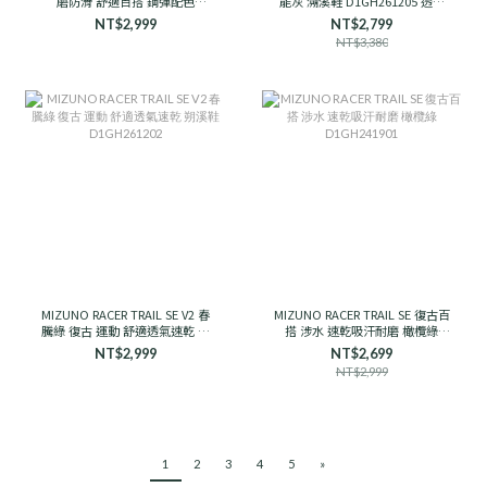
磨防滑 舒適百搭 鋼彈配色
能灰 溯溪鞋 D1GH261205 透氣
D1GH251910 男女款
支撐
NT$2,999
NT$2,799
NT$3,380
MIZUNO RACER TRAIL SE V2 春
MIZUNO RACER TRAIL SE 復古百
騰綠 復古 運動 舒適透氣速乾 朔
搭 涉水 速乾吸汗耐磨 橄欖綠
溪鞋 D1GH261202
D1GH241901
NT$2,999
NT$2,699
NT$2,999
1
2
3
4
5
»