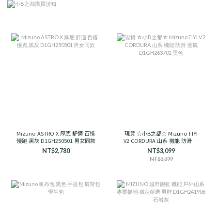
Mizuno ASTRO X 厚底 舒適 百搭
現貨 ☆小B之都☆ Mizuno FIYI
慢跑 黑灰 D1GH250501 男女同款
V2 CORDURA 山系 機能 防滑 透
氣 D1GH263701 黑色
NT$2,780
NT$3,099
NT$3,399