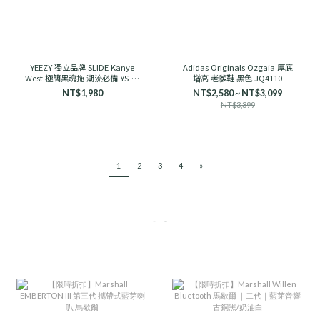
YEEZY 獨立品牌 SLIDE Kanye
Adidas Originals Ozgaia 厚底
West 極簡黑魂拖 潮流必備 YS-01
增高 老爹鞋 黑色 JQ4110
舒適
NT$1,980
NT$2,580 ~ NT$3,099
NT$3,399
1
2
3
4
»