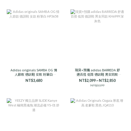
Adidas originals SAMBA OG 情
現貨+預購 adidas BARREDA 舒
人節款 德訓鞋 女款 粉筆白
適百搭 低筒 德訓鞋 男女同款
HP3658
KH6999 深灰色
NT$3,680
NT$2,099 ~ NT$2,850
NT$3,199