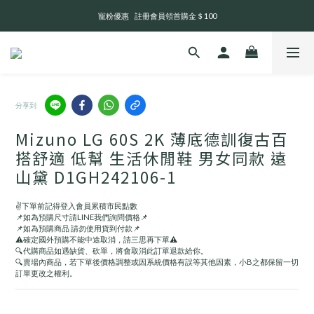
寵粉優惠    註冊會員領首購金＄100
全 館 消 費 滿 三 千 免 運 費 🤘🏻
💬 官網訊息回覆及出貨時間       週一至週日 13:00 - 21:00
全 館 消 費 滿 三 千 免 運 費 🤘🏻
分享到
Mizuno LG 60S 2K 薄底德訓復古百
搭舒適 低幫 生活休閒鞋 男女同款 遠
山黛 D1GH242106-1
✌️下單前記得登入會員累積市民點數
📌如為預購尺寸請LINE我們詢問價格📌
📌如為預購商品 請勿使用貨到付款📌
⚠️確定國外預購不能中途取消，請三思再下單⚠️
🔍代購商品如遇缺貨、砍單，將會取消此訂單退款給你。
🔍賣場內商品，若下單後價格調整或因系統價格有誤等其他因素，小B之都保留一切
訂單更改之權利。