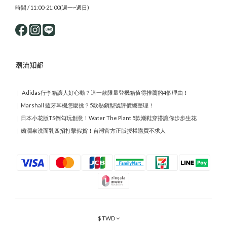
時間 / 11:00-21:00(週一~週日)
潮流知都
｜
Adidas行李箱讓人好心動？這一款限量登機箱值得推薦的4個理由！
｜
Marshall 藍牙耳機怎麼挑？5款熱銷型號評價總整理！
｜
日本小花版TS倒勾玩創意！Water The Plant 5款潮鞋穿搭讓你步步生花
｜
嬌潤泉洗面乳四招打擊假貨！台灣官方正版授權購買不求人
$
TWD