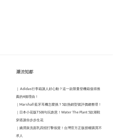
潮流知都
｜
Adidas行李箱讓人好心動？這一款限量登機箱值得推
薦的4個理由！
｜
Marshall 藍牙耳機怎麼挑？5款熱銷型號評價總整理！
｜
日本小花版TS倒勾玩創意！Water The Plant 5款潮鞋
穿搭讓你步步生花
｜
嬌潤泉洗面乳四招打擊假貨！台灣官方正版授權購買不
求人