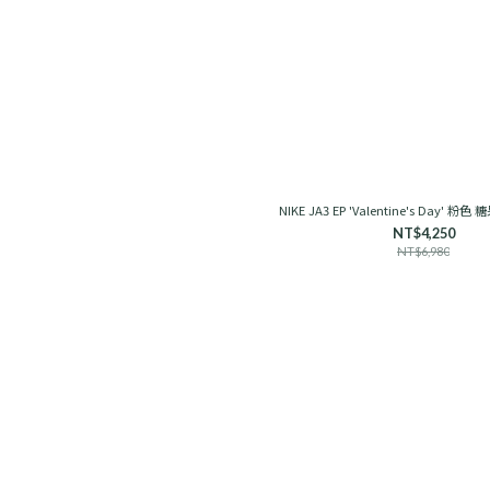
NIKE JA3 EP 'Valentine's Day' 粉色
NT$4,250
NT$6,980