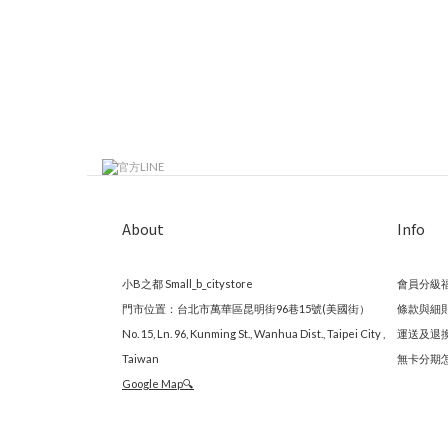
About
Info
小B之都 Small_b_citystore
會員分級
門市位置：台北市萬華區昆明街96巷15號(美國街）
條款與細
No. 15, Ln. 96, Kunming St., Wanhua Dist., Taipei City ,
運送及退
Taiwan
無卡分期
Google Map🔍