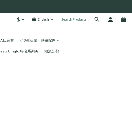
$
English
HALL音響
小B生活館｜熱銷配件
les x Uniqlo 聯名系列🦋
潮流知都