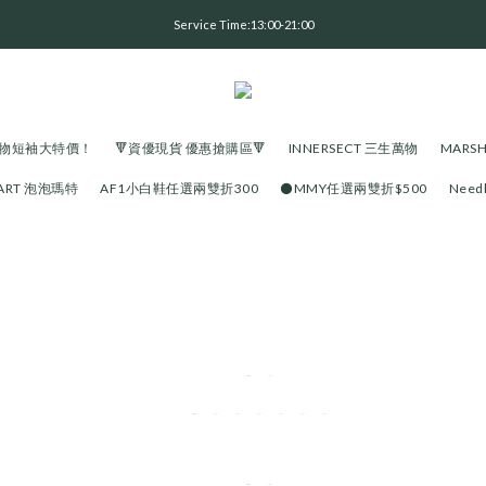
全 館 消 費 滿 三 千 免 運 費 🤘🏻
Service Time:13:00-21:00
全 館 消 費 滿 三 千 免 運 費 🤘🏻
生萬物短袖大特價！
🔻資優現貨 優惠搶購區🔻
INNERSECT 三生萬物
MARS
MART 泡泡瑪特
AF1小白鞋任選兩雙折300
⚫️MMY任選兩雙折$500
Need