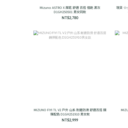
Mizuno ASTRO X 厚底 舒適 百搭 慢跑 黑灰
現貨 ☆小
D1GH250501 男女同款
NT$2,780
MIZUNO FIYI TL V2 戶外 山系 耐磨防滑 舒適百搭 鋼
MIZ
彈配色 D1GH251910 男女款
NT$2,999