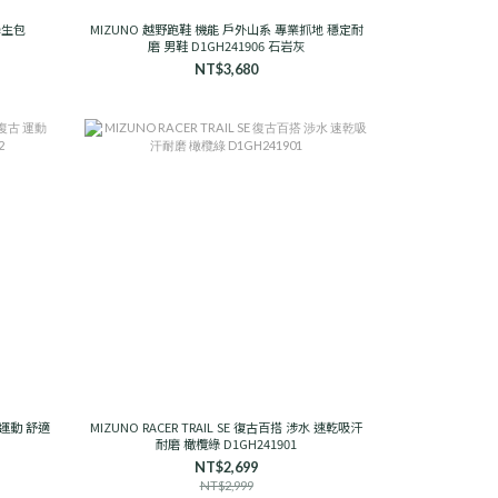
學生包
MIZUNO 越野跑鞋 機能 戶外山系 專業抓地 穩定耐
磨 男鞋 D1GH241906 石岩灰
NT$3,680
古 運動 舒適
MIZUNO RACER TRAIL SE 復古百搭 涉水 速乾吸汗
耐磨 橄欖綠 D1GH241901
NT$2,699
NT$2,999