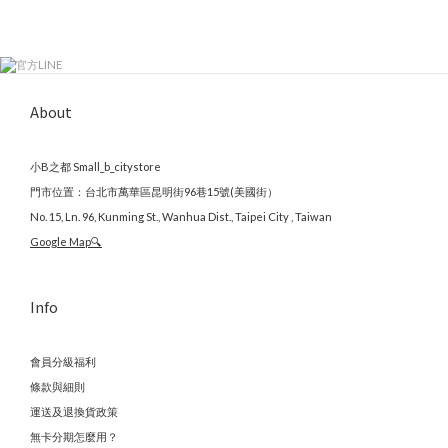
About
小B之都 Small_b_citystore
門市位置：台北市萬華區昆明街96巷15號(美國街）
No. 15, Ln. 96, Kunming St., Wanhua Dist., Taipei City , Taiwan
Google Map🔍
Info
會員分級福利
條款與細則
運送及退換貨政策
無卡分期怎麼用？