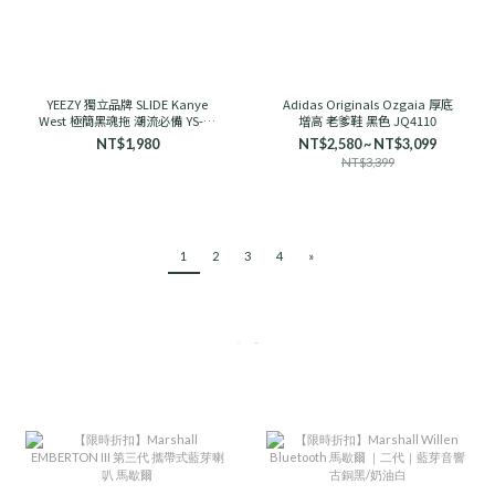
YEEZY 獨立品牌 SLIDE Kanye
Adidas Originals Ozgaia 厚底
West 極簡黑魂拖 潮流必備 YS-01
增高 老爹鞋 黑色 JQ4110
舒適
NT$1,980
NT$2,580 ~ NT$3,099
NT$3,399
1
2
3
4
»