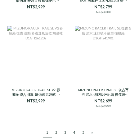
磨防滑 舒適百搭 鋼彈配色
能灰 溯溪鞋 D1GH261205 透氣
D1GH251910 男女款
支撐
NT$2,999
NT$2,799
NT$3,380
MIZUNO RACER TRAIL SE V2 春
MIZUNO RACER TRAIL SE 復古百
騰綠 復古 運動 舒適透氣速乾 朔
搭 涉水 速乾吸汗耐磨 橄欖綠
溪鞋 D1GH261202
D1GH241901
NT$2,999
NT$2,699
NT$2,999
1
2
3
4
5
»