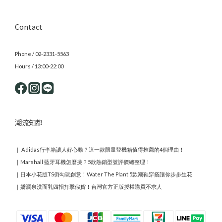
Contact
Phone / 02-2331-5563
Hours / 13:00-22:00
潮流知都
｜
Adidas行李箱讓人好心動？這一款限量登機箱值得推薦的4個理由！
｜
Marshall 藍牙耳機怎麼挑？5款熱銷型號評價總整理！
｜
日本小花版TS倒勾玩創意！Water The Plant 5款潮鞋穿搭讓你步步生花
｜
嬌潤泉洗面乳四招打擊假貨！台灣官方正版授權購買不求人