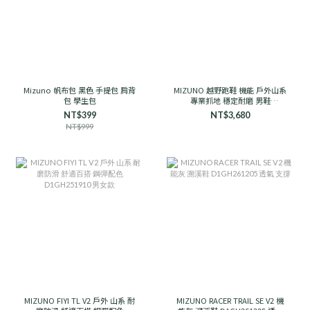
Mizuno 帆布包 黑色 手提包 肩背
MIZUNO 越野跑鞋 機能 戶外山系
包 學生包
專業抓地 穩定耐磨 男鞋
D1GH241906 石岩灰
NT$399
NT$3,680
NT$999
MIZUNO FIYI TL V2 戶外 山系 耐
MIZUNO RACER TRAIL SE V2 機