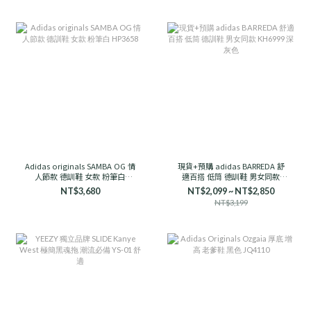
Adidas originals SAMBA OG 情
現貨+預購 adidas BARREDA 舒
人節款 德訓鞋 女款 粉筆白
適百搭 低筒 德訓鞋 男女同款
HP3658
KH6999 深灰色
NT$3,680
NT$2,099 ~ NT$2,850
NT$3,199