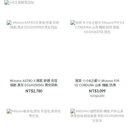
Mizuno ASTRO X 厚底 舒適 百搭
現貨 ☆小B之都☆ Mizuno FIYI
慢跑 黑灰 D1GH250501 男女同款
V2 CORDURA 山系 機能 防滑 透
氣 D1GH263701 黑色
NT$2,780
NT$3,099
NT$3,399