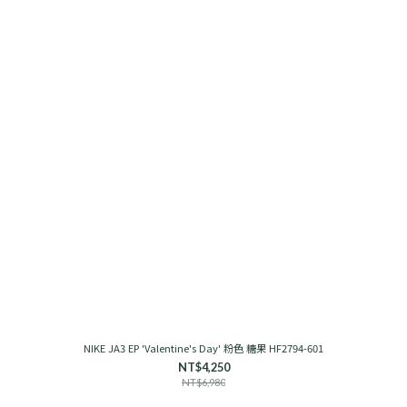
NIKE JA3 EP 'Valentine's Day' 粉色 糖果 HF2794-601
NT$4,250
NT$6,980