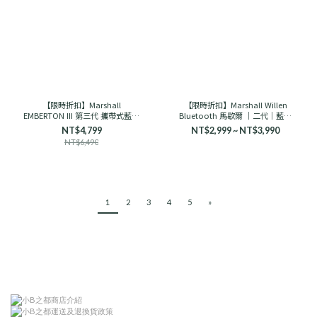
【限時折扣】Marshall
【限時折扣】Marshall Willen
EMBERTON III 第三代 攜帶式藍芽
Bluetooth 馬歇爾 ｜二代｜藍芽
喇叭 馬歇爾
音響 古銅黑/奶油白
NT$4,799
NT$2,999 ~ NT$3,990
NT$6,490
1
2
3
4
5
»