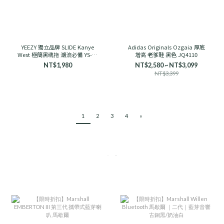
YEEZY 獨立品牌 SLIDE Kanye
Adidas Originals Ozgaia 厚底
West 極簡黑魂拖 潮流必備 YS-01
增高 老爹鞋 黑色 JQ4110
舒適
NT$1,980
NT$2,580 ~ NT$3,099
NT$3,399
1
2
3
4
»