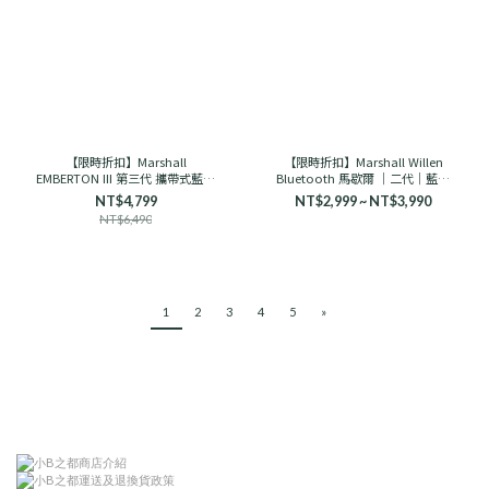
【限時折扣】Marshall
【限時折扣】Marshall Willen
EMBERTON III 第三代 攜帶式藍芽
Bluetooth 馬歇爾 ｜二代｜藍芽
喇叭 馬歇爾
音響 古銅黑/奶油白
NT$4,799
NT$2,999 ~ NT$3,990
NT$6,490
1
2
3
4
5
»