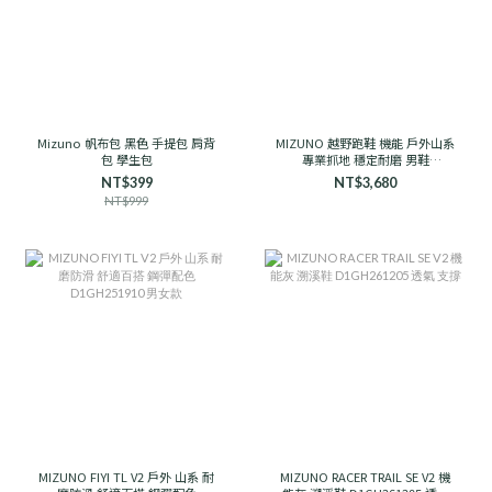
Mizuno 帆布包 黑色 手提包 肩背
MIZUNO 越野跑鞋 機能 戶外山系
包 學生包
專業抓地 穩定耐磨 男鞋
D1GH241906 石岩灰
NT$399
NT$3,680
NT$999
MIZUNO FIYI TL V2 戶外 山系 耐
MIZUNO RACER TRAIL SE V2 機