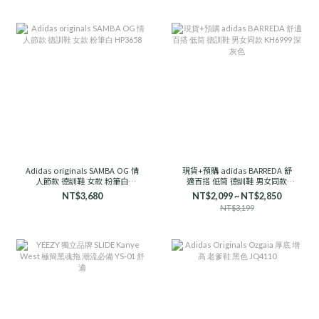
Adidas originals SAMBA OG 情
現貨+預購 adidas BARREDA 舒
人節款 德訓鞋 女款 粉筆白
適百搭 低筒 德訓鞋 男女同款
HP3658
KH6999 深灰色
NT$3,680
NT$2,099 ~ NT$2,850
NT$3,199