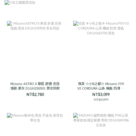
Mizuno ASTRO X 厚底 舒適 百搭
現貨 ☆小B之都☆ Mizuno FIYI
慢跑 黑灰 D1GH250501 男女同款
V2 CORDURA 山系 機能 防滑 透
氣 D1GH263701 黑色
NT$2,780
NT$3,099
NT$3,399