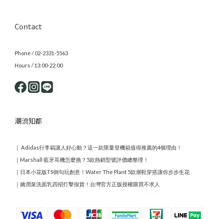
Contact
Phone / 02-2331-5563
Hours / 13:00-22:00
潮流知都
｜
Adidas行李箱讓人好心動？這一款限量登機箱值得推薦的4個理由！
｜
Marshall 藍牙耳機怎麼挑？5款熱銷型號評價總整理！
｜
日本小花版TS倒勾玩創意！Water The Plant 5款潮鞋穿搭讓你步步生花
｜
嬌潤泉洗面乳四招打擊假貨！台灣官方正版授權購買不求人