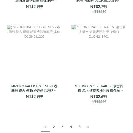
磨防滑 舒適百搭 鋼彈配色
能灰 溯溪鞋 D1GH261205 透氣
D1GH251910 男女款
支撐
NT$2,999
NT$2,799
NT$3,380
MIZUNO RACER TRAIL SE V2 春
MIZUNO RACER TRAIL SE 復古百
騰綠 復古 運動 舒適透氣速乾 朔
搭 涉水 速乾吸汗耐磨 橄欖綠
溪鞋 D1GH261202
D1GH241901
NT$2,999
NT$2,699
NT$2,999
1
2
3
4
5
»