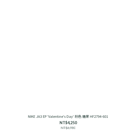
NIKE JA3 EP 'Valentine's Day' 粉色 糖果 HF2794-601
NT$4,250
NT$6,980