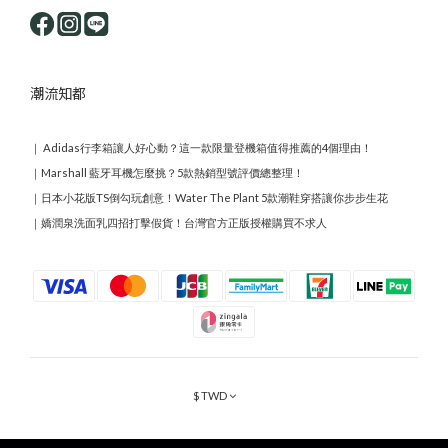
潮流知都
｜
Adidas行李箱讓人好心動？這一款限量登機箱值得推薦的4個理由！
｜
Marshall 藍牙耳機怎麼挑？5款熱銷型號評價總整理！
｜
日本小花版TS倒勾玩創意！Water The Plant 5款潮鞋穿搭讓你步步生花
｜
嬌潤泉洗面乳四招打擊假貨！台灣官方正版授權購買不求人
$
TWD