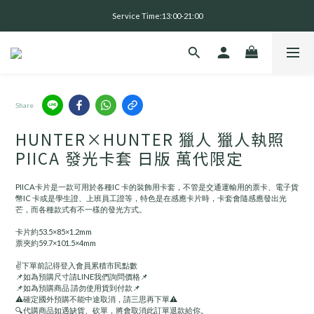
全 館 消 費 滿 三 千 免 運 費 🤘🏻
Service Time:13:00-21:00
全 館 消 費 滿 三 千 免 運 費 🤘🏻
Share
HUNTER×HUNTER 獵人 獵人執照
PIICA 發光卡套 日版 萬代限定
PIICA卡片是一款可用於各種IC 卡的裝飾用卡套，不管是交通運輸用的票卡、電子貨
幣IC 卡或是學生證、上班員工證等，特色是在感應卡片時，卡套會隨感應發出光
芒，而各種款式有不一樣的發光方式。
卡片約53.5×85×1.2mm
票夾約59.7×101.5×4mm
✌️下單前記得登入會員累積市民點數
📌如為預購尺寸請LINE我們詢問價格📌
📌如為預購商品 請勿使用貨到付款📌
⚠️確定國外預購不能中途取消，請三思再下單⚠️
🔍代購商品如遇缺貨、砍單，將會取消此訂單退款給你。