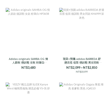
Adidas originals SAMBA OG 情
現貨+預購 adidas BARREDA 舒
人節款 德訓鞋 女款 粉筆白
適百搭 低筒 德訓鞋 男女同款
HP3658
KH6999 深灰色
NT$3,680
NT$2,099 ~ NT$2,850
NT$3,199