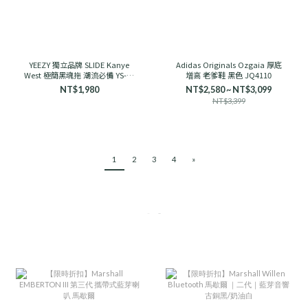
YEEZY 獨立品牌 SLIDE Kanye
Adidas Originals Ozgaia 厚底
West 極簡黑魂拖 潮流必備 YS-01
增高 老爹鞋 黑色 JQ4110
舒適
NT$1,980
NT$2,580 ~ NT$3,099
NT$3,399
1
2
3
4
»