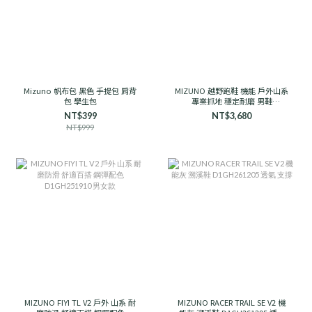
Mizuno 帆布包 黑色 手提包 肩背
MIZUNO 越野跑鞋 機能 戶外山系
包 學生包
專業抓地 穩定耐磨 男鞋
D1GH241906 石岩灰
NT$399
NT$3,680
NT$999
MIZUNO FIYI TL V2 戶外 山系 耐
MIZUNO RACER TRAIL SE V2 機