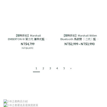
【限時折扣】Marshall
【限時折扣】Marshall Willen
EMBERTON III 第三代 攜帶式藍芽
Bluetooth 馬歇爾 ｜二代｜藍芽
喇叭 馬歇爾
音響 古銅黑/奶油白
NT$4,799
NT$2,999 ~ NT$3,990
NT$6,490
1
2
3
4
5
»