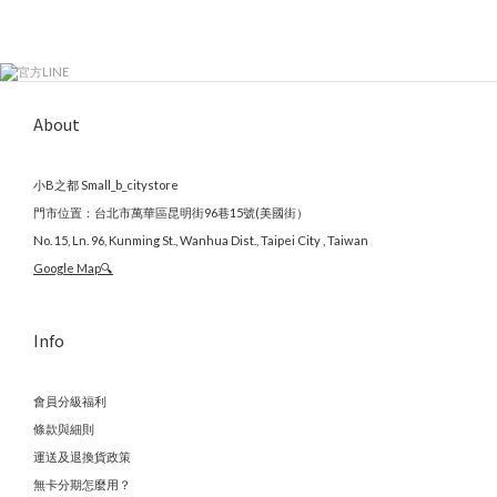
About
小B之都 Small_b_citystore
門市位置：台北市萬華區昆明街96巷15號(美國街）
No. 15, Ln. 96, Kunming St., Wanhua Dist., Taipei City , Taiwan
Google Map🔍
Info
會員分級福利
條款與細則
運送及退換貨政策
無卡分期怎麼用？