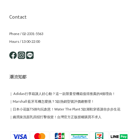
Contact
Phone / 02-2331-5563
Hours / 13:00-22:00
潮流知都
｜
Adidas行李箱讓人好心動？這一款限量登機箱值得推薦的4個理由！
｜
Marshall 藍牙耳機怎麼挑？5款熱銷型號評價總整理！
｜
日本小花版TS倒勾玩創意！Water The Plant 5款潮鞋穿搭讓你步步生花
｜
嬌潤泉洗面乳四招打擊假貨！台灣官方正版授權購買不求人