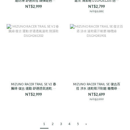
磨防滑 舒適百搭 鋼彈配色
能灰 溯溪鞋 D1GH261205 透氣
D1GH251910 男女款
支撐
NT$2,999
NT$2,799
NT$3,380
MIZUNO RACER TRAIL SE V2 春
MIZUNO RACER TRAIL SE 復古百
騰綠 復古 運動 舒適透氣速乾 朔
搭 涉水 速乾吸汗耐磨 橄欖綠
溪鞋 D1GH261202
D1GH241901
NT$2,999
NT$2,699
NT$2,999
1
2
3
4
5
»