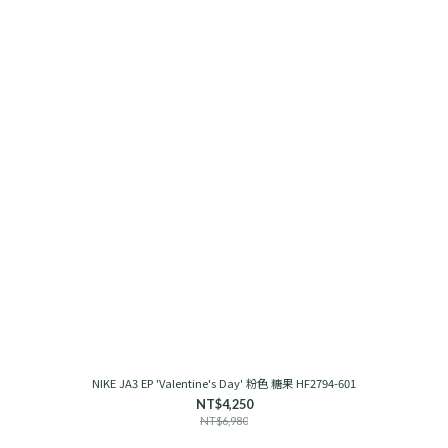
NIKE JA3 EP 'Valentine's Day' 粉色 糖果 HF2794-601
NT$4,250
NT$6,980