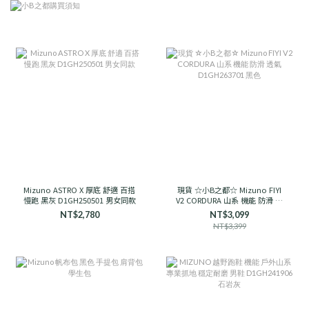
Mizuno ASTRO X 厚底 舒適 百搭
現貨 ☆小B之都☆ Mizuno FIYI
慢跑 黑灰 D1GH250501 男女同款
V2 CORDURA 山系 機能 防滑 透
氣 D1GH263701 黑色
NT$2,780
NT$3,099
NT$3,399