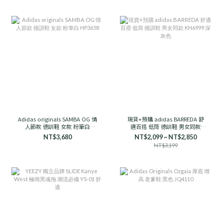
Adidas originals SAMBA OG 情
現貨+預購 adidas BARREDA 舒
人節款 德訓鞋 女款 粉筆白
適百搭 低筒 德訓鞋 男女同款
HP3658
KH6999 深灰色
NT$3,680
NT$2,099 ~ NT$2,850
NT$3,199