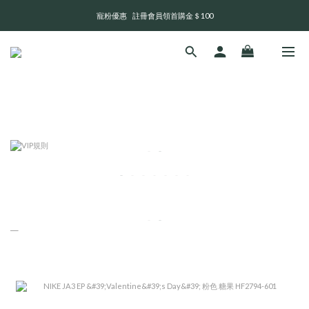
寵粉優惠    註冊會員領首購金＄100
全 館 消 費 滿 三 千 免 運 費 🤘🏻
Service Time:13:00-21:00
全 館 消 費 滿 三 千 免 運 費 🤘🏻