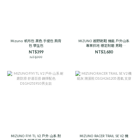
Mizuno 帆布包 黑色 手提包 肩背
MIZUNO 越野跑鞋 機能 戶外山系
包 學生包
專業抓地 穩定耐磨 男鞋
D1GH241906 石岩灰
NT$399
NT$3,680
NT$999
MIZUNO FIYI TL V2 戶外 山系 耐
MIZUNO RACER TRAIL SE V2 機