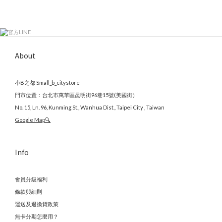
About
小B之都 Small_b_citystore
門市位置：台北市萬華區昆明街96巷15號(美國街）
No. 15, Ln. 96, Kunming St., Wanhua Dist., Taipei City , Taiwan
Google Map🔍
Info
會員分級福利
條款與細則
運送及退換貨政策
無卡分期怎麼用？