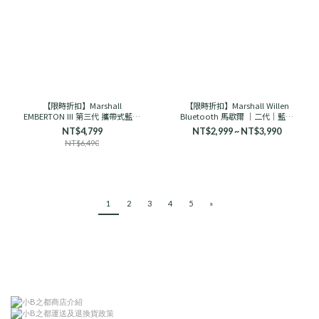
【限時折扣】Marshall
【限時折扣】Marshall Willen
EMBERTON III 第三代 攜帶式藍芽
Bluetooth 馬歇爾 ｜二代｜藍芽
喇叭 馬歇爾
音響 古銅黑/奶油白
NT$4,799
NT$2,999 ~ NT$3,990
NT$6,490
1
2
3
4
5
»