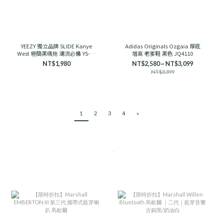
YEEZY 獨立品牌 SLIDE Kanye
Adidas Originals Ozgaia 厚底
West 極簡黑魂拖 潮流必備 YS-01
增高 老爹鞋 黑色 JQ4110
舒適
NT$1,980
NT$2,580 ~ NT$3,099
NT$3,399
1
2
3
4
»