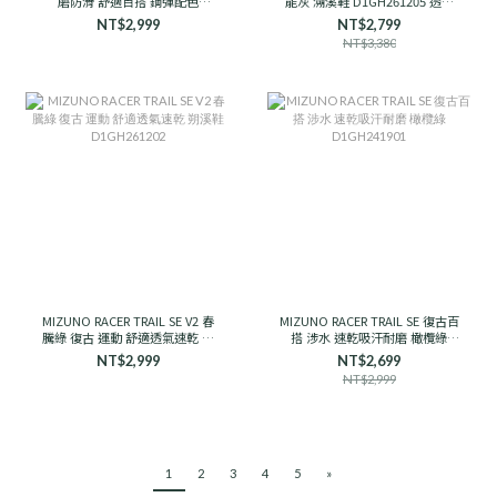
磨防滑 舒適百搭 鋼彈配色
能灰 溯溪鞋 D1GH261205 透氣
D1GH251910 男女款
支撐
NT$2,999
NT$2,799
NT$3,380
MIZUNO RACER TRAIL SE V2 春
MIZUNO RACER TRAIL SE 復古百
騰綠 復古 運動 舒適透氣速乾 朔
搭 涉水 速乾吸汗耐磨 橄欖綠
溪鞋 D1GH261202
D1GH241901
NT$2,999
NT$2,699
NT$2,999
1
2
3
4
5
»