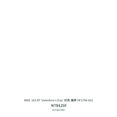
NIKE JA3 EP 'Valentine's Day' 粉色 糖果 HF2794-601
NT$4,250
NT$6,980