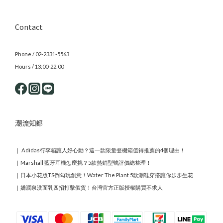
Contact
Phone / 02-2331-5563
Hours / 13:00-22:00
潮流知都
｜
Adidas行李箱讓人好心動？這一款限量登機箱值得推薦的4個理由！
｜
Marshall 藍牙耳機怎麼挑？5款熱銷型號評價總整理！
｜
日本小花版TS倒勾玩創意！Water The Plant 5款潮鞋穿搭讓你步步生花
｜
嬌潤泉洗面乳四招打擊假貨！台灣官方正版授權購買不求人