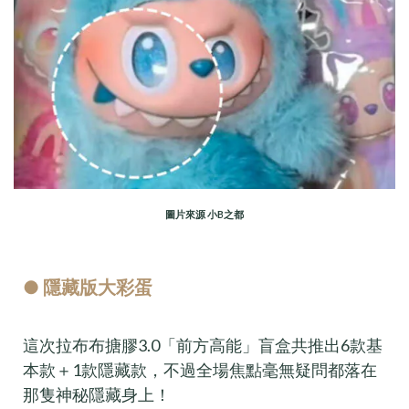
圖片來源 小B之都
● 隱藏版大彩蛋
這次拉布布搪膠3.0「前方高能」盲盒共推出6款基
本款＋1款隱藏款，不過全場焦點毫無疑問都落在
那隻神秘隱藏身上！