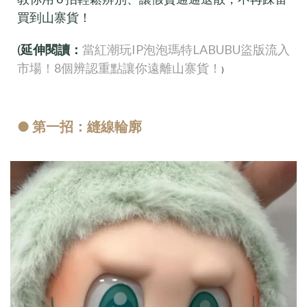
買到山寨貨！
(
延伸閱讀：
當紅潮玩IP泡泡瑪特LABUBU盜版流入
市場！8個辨認重點讓你遠離山寨貨！
)
● 第一招：縫線輪廓