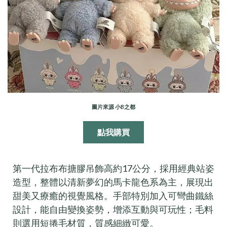
圖片來源 小B之都
點我購買
第一代拉布布搪膠吊飾高約17公分，採用經典站姿
造型，整體以清新夢幻的馬卡龍色系為主，展現出
甜美又療癒的視覺風格。手部特別加入可彎曲鐵絲
設計，能自由變換姿勢，增添互動與可玩性；毛料
則選用短捲毛材質，質感細緻可愛。