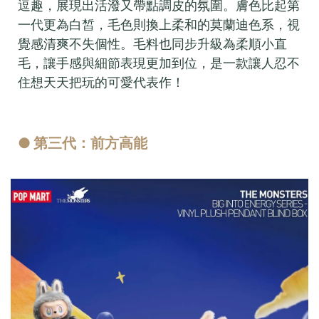
逗趣，展現出活潑又帶點調皮的氛圍。膚色比起第
一代更為白皙，毛色則換上柔和的莫蘭迪色系，視
覺感清爽不失個性。毛料也同步升級為柔順小直
毛，讓手感與細節表現更加到位，是一款讓人忍不
住想天天把玩的可愛代表作！
● 第三代：前方高能