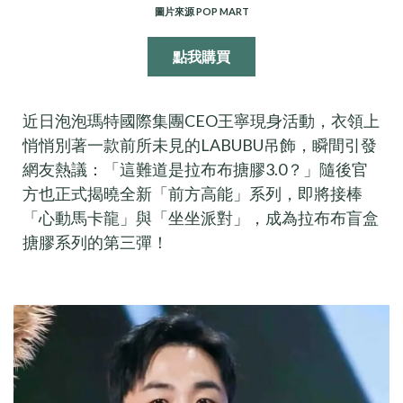
圖片來源 POP MART
點我購買
近日泡泡瑪特國際集團CEO王寧現身活動，衣領上
悄悄別著一款前所未見的LABUBU吊飾，瞬間引發
網友熱議：「這難道是拉布布搪膠3.0？」隨後官
方也正式揭曉全新「前方高能」系列，即將接棒
「心動馬卡龍」與「坐坐派對」，成為拉布布盲盒
搪膠系列的第三彈！