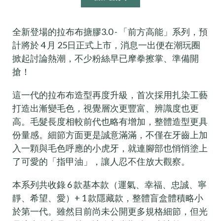
全新登場的拉布布搪膠3.0 - 「前方高能」系列，預
計將於 4 月 25日正式上市，消息一出便在潮玩圈
掀起討論熱潮，不少粉絲早已摩拳擦掌、準備開
搶！
這一代的拉布布造型再度升級，首次採用扎染工藝
打造出漸變毛色，視覺層次更豐富、辨識度也更
高。毛髮長度相較前代也略有增加，整體造型更具
份量感。細節方面更是誠意滿滿，不僅在牙齒上加
入一顆與毛色呼應的小虎牙，就連腳部也悄悄塗上
了可愛的「指甲油」，讓人忍不住放大觀察。
本系列共收錄 6 款基本款（運氣、幸福、忠誠、寧
靜、希望、愛）+ 1 款隱藏款，整體盲盒體積略小
於第一代。雖然目前尚未公開更多規格細節，但光