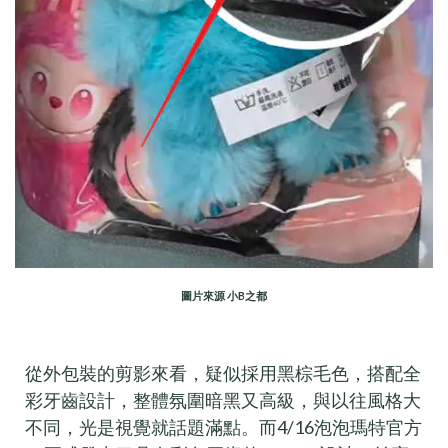
圖片來源 小B之都
從外包裝的剪影來看，疑似採用黑棕毛色，搭配全
彩牙齒設計，整體氛圍暗黑又高級，與以往風格大
不同，光是視覺就話題滿點。而4/16泡泡瑪特官方