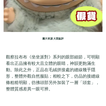
圖片來源 大眾點評
觀察拉布布《坐坐派對》系列的眼部細節，可明顯
看出正品擁有較大且立體的眼睛，神韻更飽滿生
動。除此之外，正品在毛絨拼接處的縫線幾乎隱
形，整體外觀自然服貼；相較之下，仿品的接縫線
條粗糙明顯，彷彿頭部另外加裝了一層「頭套」，
整體質感差異一眼可辨。