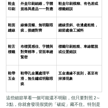
鞋盒
外盒印刷細緻，字體
鞋盒印刷模糊、有色差或
印刷
規格與產品一一對應
標籤錯誤
鞋面
線條流暢、無明顯瑕
縫線歪斜、收邊處粗糙，
縫線
疵，接縫對齊
細節處偷工減料
鞋舌
布標質感佳、字體與
標籤印刷粗糙、車線鬆脫
標籤
對齊精準，背面車縫
或位置錯誤
緊密
鞋帶
鞋帶孔金屬處理平
五金邊緣不規則，甚至有
五金
滑，無生鏽或明顯瑕
掉漆現象
疵
這些細節單看一個可能還不明顯，但只要對照 2～
3 點，你就會發現假貨的「破綻」藏不住。特別是