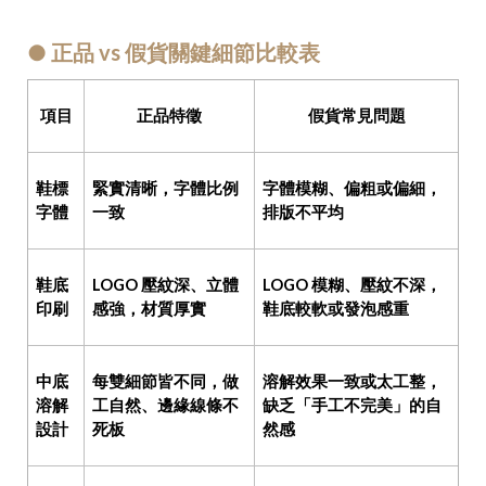
● 正品 vs 假貨關鍵細節比較表
項目
正品特徵
假貨常見問題
鞋標
緊實清晰，字體比例
字體模糊、偏粗或偏細，
字體
一致
排版不平均
鞋底
LOGO 壓紋深、立體
LOGO 模糊、壓紋不深，
印刷
感強，材質厚實
鞋底較軟或發泡感重
中底
每雙細節皆不同，做
溶解效果一致或太工整，
溶解
工自然、邊緣線條不
缺乏「手工不完美」的自
設計
死板
然感