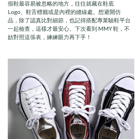
假鞋最容易被忽略的地方，往往就藏在鞋底
Logo、鞋舌標籤或是內裡的縫線處。想避開仿
品，除了認真比對細節，也記得搭配專業驗鞋平台
一起檢查，這樣才最安心。下次看到 MMY 鞋，不
妨對照這張表，練練眼力再下手！