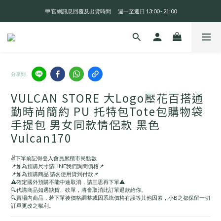
💬 官網訊息回覆及出貨時間       週一至週日 13:00 - 21:00
全 館 消 費 滿 三 千 免 運 費 🤘🏻
全 館 消 費 滿 三 千 免 運 費 🤘🏻
分享到
VULCAN STORE 大Logo壓花百搭通
勤時尚簡約 PU 托特包Tote包購物袋
手提包 男女同款情侶款 黑色
Vulcan170
✌️下單前記得登入會員累積市民點數
📌如為預購尺寸請LINE我們詢問價格📌
📌如為預購商品 請勿使用貨到付款📌
⚠️確定國外預購不能中途取消，請三思再下單⚠️
🔍代購商品如遇缺貨、砍單，將會取消此訂單退款給你。
🔍賣場內商品，若下單後價格調整或因系統價格有誤等其他因素，小B之都保留一切
訂單更改之權利。