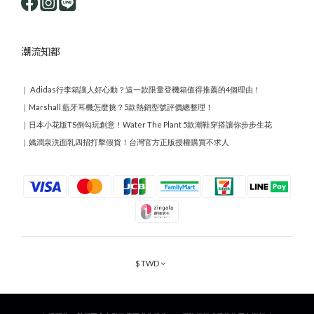
潮流知都
｜
Adidas行李箱讓人好心動？這一款限量登機箱值得推薦的4個理由！
｜
Marshall 藍牙耳機怎麼挑？5款熱銷型號評價總整理！
｜
日本小花版TS倒勾玩創意！Water The Plant 5款潮鞋穿搭讓你步步生花
｜
嬌潤泉洗面乳四招打擊假貨！台灣官方正版授權購買不求人
$
TWD