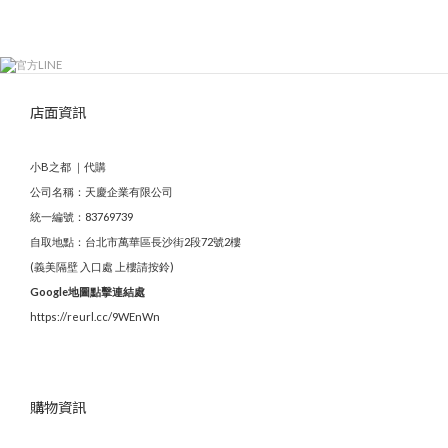
店面資訊
小B之都 ｜代購
公司名稱：天慶企業有限公司
統一編號：83769739
自取地點：台北市萬華區長沙街2段72號2樓
(義美隔壁 入口處 上樓請按鈴)
Google地圖點擊連結處
https://reurl.cc/9WEnWn
購物資訊