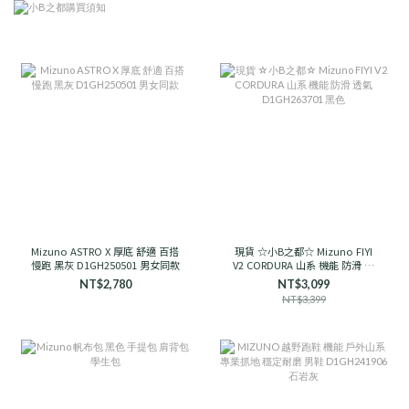
Mizuno ASTRO X 厚底 舒適 百搭
現貨 ☆小B之都☆ Mizuno FIYI
慢跑 黑灰 D1GH250501 男女同款
V2 CORDURA 山系 機能 防滑 透
氣 D1GH263701 黑色
NT$2,780
NT$3,099
NT$3,399