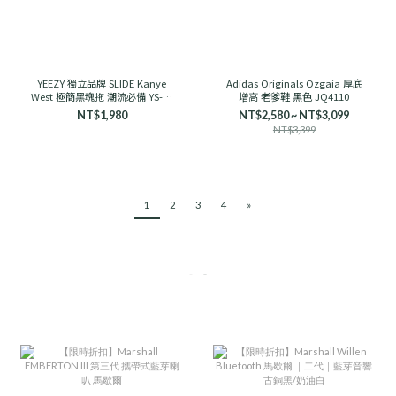
YEEZY 獨立品牌 SLIDE Kanye
Adidas Originals Ozgaia 厚底
West 極簡黑魂拖 潮流必備 YS-01
增高 老爹鞋 黑色 JQ4110
舒適
NT$1,980
NT$2,580 ~ NT$3,099
NT$3,399
1
2
3
4
»