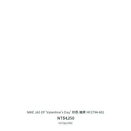
NIKE JA3 EP 'Valentine's Day' 粉色 糖果 HF2794-601
NT$4,250
NT$6,980