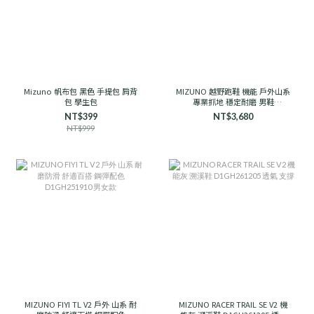
Mizuno 帆布包 黑色 手提包 肩背
MIZUNO 越野跑鞋 機能 戶外山系
包 學生包
專業抓地 穩定耐磨 男鞋
D1GH241906 石岩灰
NT$399
NT$3,680
NT$999
MIZUNO FIYI TL V2 戶外 山系 耐
MIZUNO RACER TRAIL SE V2 機