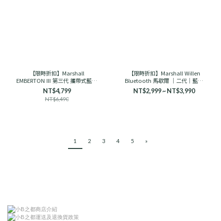
【限時折扣】Marshall
【限時折扣】Marshall Willen
EMBERTON III 第三代 攜帶式藍芽
Bluetooth 馬歇爾 ｜二代｜藍芽
喇叭 馬歇爾
音響 古銅黑/奶油白
NT$4,799
NT$2,999 ~ NT$3,990
NT$6,490
1
2
3
4
5
»