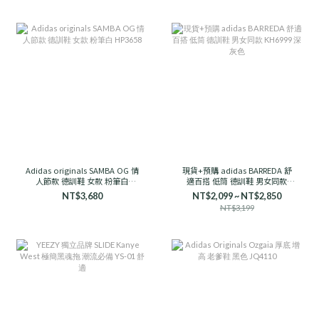
Adidas originals SAMBA OG 情
現貨+預購 adidas BARREDA 舒
人節款 德訓鞋 女款 粉筆白
適百搭 低筒 德訓鞋 男女同款
HP3658
KH6999 深灰色
NT$3,680
NT$2,099 ~ NT$2,850
NT$3,199