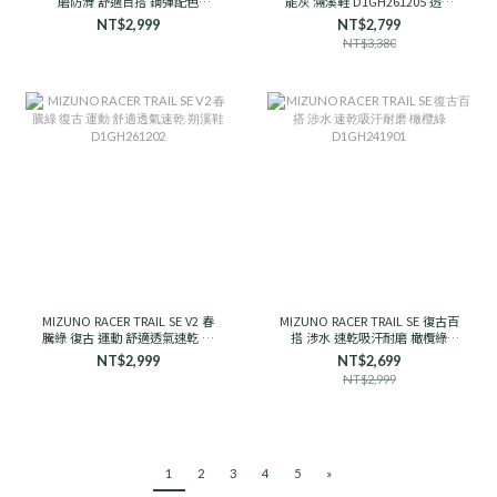
磨防滑 舒適百搭 鋼彈配色
能灰 溯溪鞋 D1GH261205 透氣
D1GH251910 男女款
支撐
NT$2,999
NT$2,799
NT$3,380
MIZUNO RACER TRAIL SE V2 春
MIZUNO RACER TRAIL SE 復古百
騰綠 復古 運動 舒適透氣速乾 朔
搭 涉水 速乾吸汗耐磨 橄欖綠
溪鞋 D1GH261202
D1GH241901
NT$2,999
NT$2,699
NT$2,999
1
2
3
4
5
»