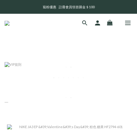
寵粉優惠    註冊會員領首購金＄100
全 館 消 費 滿 三 千 免 運 費 🤘🏻
💬 官網訊息回覆及出貨時間       週一至週日 13:00 - 21:00
全 館 消 費 滿 三 千 免 運 費 🤘🏻