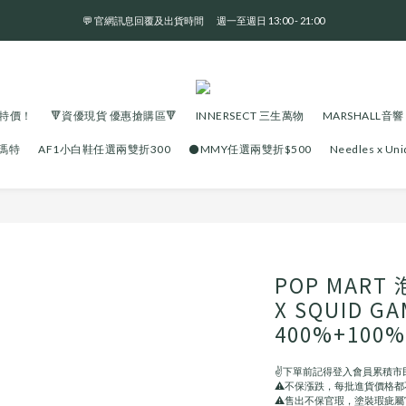
💬 官網訊息回覆及出貨時間       週一至週日 13:00 - 21:00
全 館 消 費 滿 三 千 免 運 費 🤘🏻
全 館 消 費 滿 三 千 免 運 費 🤘🏻
大特價！
🔻資優現貨 優惠搶購區🔻
INNERSECT 三生萬物
MARSHALL音響
泡瑪特
AF1小白鞋任選兩雙折300
⚫️MMY任選兩雙折$500
Needles x U
POP MART 
X SQUID 
400%+100
✌️下單前記得登入會員累積市
⚠️不保漲跌，每批進貨價格
⚠️售出不保官瑕，塗裝瑕疵