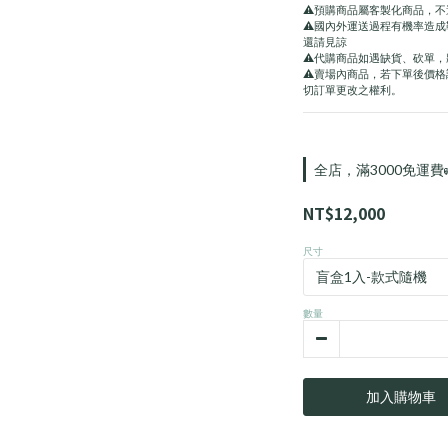
⚠️預購商品屬客製化商品，不
⚠️國內外運送過程有機率造
還請見諒
⚠️代購商品如遇缺貨、砍單
⚠️賣場內商品，若下單後價
切訂單更改之權利。
全店，滿3000免運費
NT$12,000
尺寸
數量
加入購物車