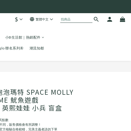
$
繁體中文
小B生活館｜熱銷配件
niqlo 聯名系列🦋
潮流知都
立即購買
泡泡瑪特 SPACE MOLLY
GAME 魷魚遊戲
% 英熙娃娃 小兵 盲盒
民點數
都不同，販售價格會有所調整！
屬官方檢驗合格範疇，完美主義者請勿下單