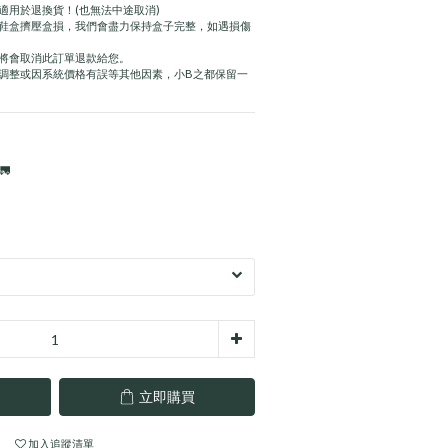
適用於退換貨！(也無法中途取消)
成鞋盒擠壓盒損，我們會盡力保持盒子完整，如遇損傷
，將會取消此訂單退款給您。
格調整或因系統價格有誤等其他因素，小B之都保留一

立即購買
加入追蹤清單