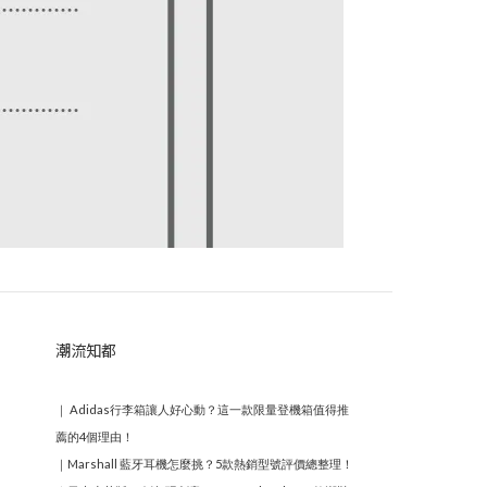
潮流知都
｜
Adidas行李箱讓人好心動？這一款限量登機箱值得推
薦的4個理由！
｜
Marshall 藍牙耳機怎麼挑？5款熱銷型號評價總整理！