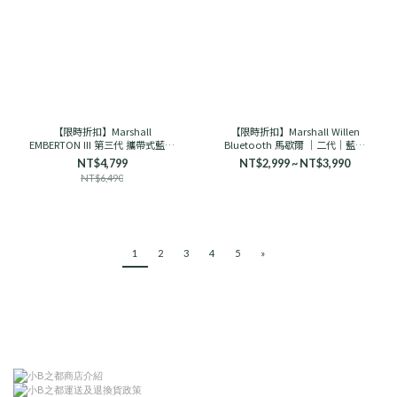
【限時折扣】Marshall
【限時折扣】Marshall Willen
EMBERTON III 第三代 攜帶式藍芽
Bluetooth 馬歇爾 ｜二代｜藍芽
喇叭 馬歇爾
音響 古銅黑/奶油白
NT$4,799
NT$2,999 ~ NT$3,990
NT$6,490
1
2
3
4
5
»