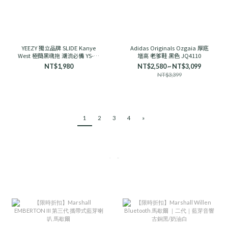
YEEZY 獨立品牌 SLIDE Kanye
Adidas Originals Ozgaia 厚底
West 極簡黑魂拖 潮流必備 YS-01
增高 老爹鞋 黑色 JQ4110
舒適
NT$1,980
NT$2,580 ~ NT$3,099
NT$3,399
1
2
3
4
»