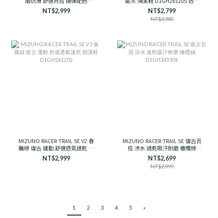
磨防滑 舒適百搭 鋼彈配色
能灰 溯溪鞋 D1GH261205 透氣
D1GH251910 男女款
支撐
NT$2,999
NT$2,799
NT$3,380
MIZUNO RACER TRAIL SE V2 春
MIZUNO RACER TRAIL SE 復古百
騰綠 復古 運動 舒適透氣速乾 朔
搭 涉水 速乾吸汗耐磨 橄欖綠
溪鞋 D1GH261202
D1GH241901
NT$2,999
NT$2,699
NT$2,999
1
2
3
4
5
»