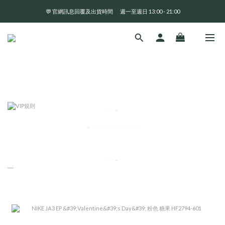
💬 官網訊息回覆及出貨時間       週一至週日 13:00 - 21:00
全 館 消 費 滿 三 千 免 運 費 🤘🏻
全 館 消 費 滿 三 千 免 運 費 🤘🏻