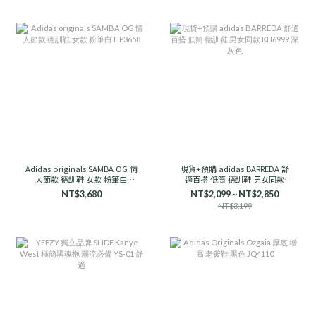
Adidas originals SAMBA OG 情
現貨+預購 adidas BARREDA 舒
人節款 德訓鞋 女款 粉筆白
適百搭 低筒 德訓鞋 男女同款
HP3658
KH6999 深灰色
NT$3,680
NT$2,099 ~ NT$2,850
NT$3,199