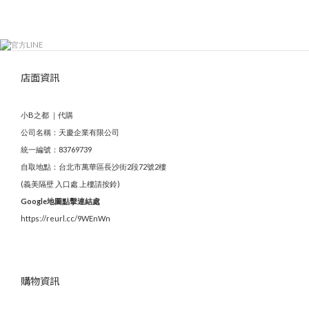
店面資訊
小B之都 ｜代購
公司名稱：天慶企業有限公司
統一編號：83769739
自取地點：台北市萬華區長沙街2段72號2樓
(義美隔壁 入口處 上樓請按鈴)
Google地圖點擊連結處
https://reurl.cc/9WEnWn
購物資訊