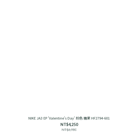
NIKE JA3 EP 'Valentine's Day' 粉色 糖果 HF2794-601
NT$4,250
NT$6,980