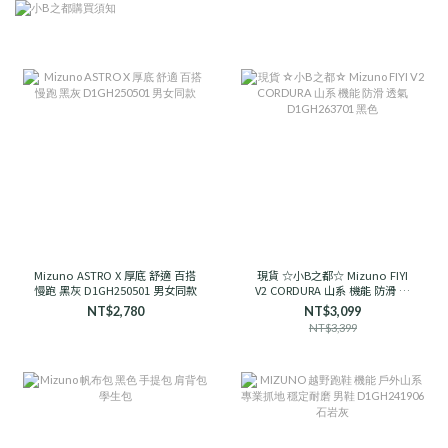
Mizuno ASTRO X 厚底 舒適 百搭
現貨 ☆小B之都☆ Mizuno FIYI
慢跑 黑灰 D1GH250501 男女同款
V2 CORDURA 山系 機能 防滑 透
氣 D1GH263701 黑色
NT$2,780
NT$3,099
NT$3,399