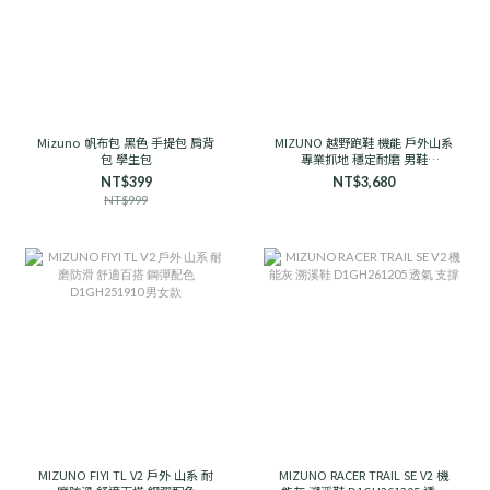
Mizuno 帆布包 黑色 手提包 肩背
MIZUNO 越野跑鞋 機能 戶外山系
包 學生包
專業抓地 穩定耐磨 男鞋
D1GH241906 石岩灰
NT$399
NT$3,680
NT$999
MIZUNO FIYI TL V2 戶外 山系 耐
MIZUNO RACER TRAIL SE V2 機