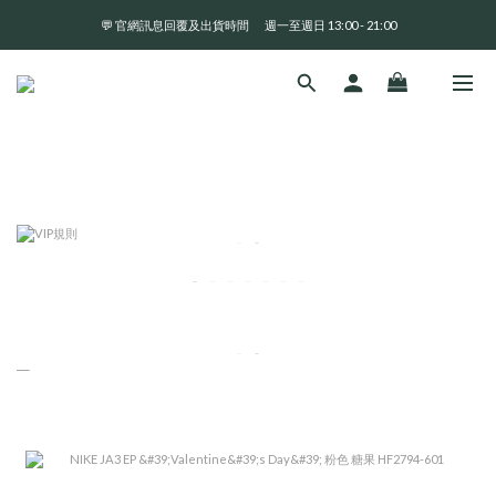
💬 官網訊息回覆及出貨時間       週一至週日 13:00 - 21:00
全 館 消 費 滿 三 千 免 運 費 🤘🏻
全 館 消 費 滿 三 千 免 運 費 🤘🏻