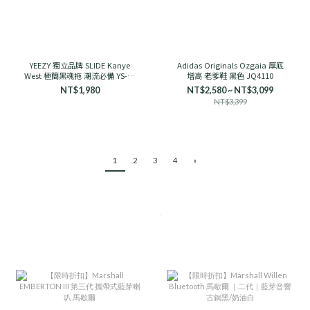
YEEZY 獨立品牌 SLIDE Kanye
Adidas Originals Ozgaia 厚底
West 極簡黑魂拖 潮流必備 YS-01
增高 老爹鞋 黑色 JQ4110
舒適
NT$1,980
NT$2,580 ~ NT$3,099
NT$3,399
1
2
3
4
»