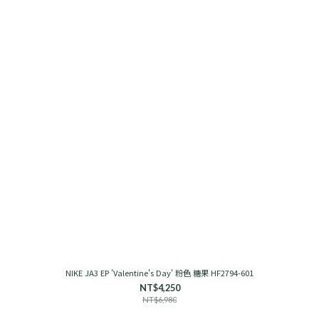
NIKE JA3 EP 'Valentine's Day' 粉色 糖果 HF2794-601
NT$4,250
NT$6,980