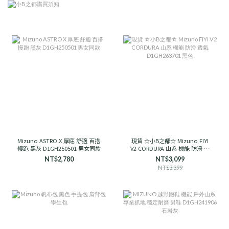
Mizuno ASTRO X 厚底 舒適 百搭
現貨 ☆小B之都☆ Mizuno FIYI
慢跑 黑灰 D1GH250501 男女同款
V2 CORDURA 山系 機能 防滑 透
氣 D1GH263701 黑色
NT$2,780
NT$3,099
NT$3,399