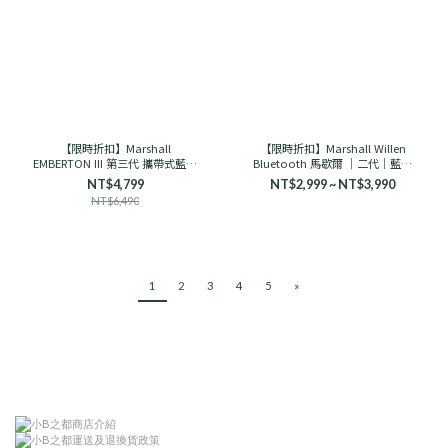
【限時折扣】Marshall
【限時折扣】Marshall Willen
EMBERTON III 第三代 攜帶式藍芽
Bluetooth 馬歇爾 ｜二代｜藍芽
喇叭 馬歇爾
音響 古銅黑/奶油白
NT$4,799
NT$2,999 ~ NT$3,990
NT$6,490
1
2
3
4
5
»