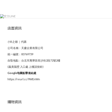
店面資訊
小B之都 ｜代購
公司名稱：天慶企業有限公司
統一編號：83769739
自取地點：台北市萬華區長沙街2段72號2樓
(義美隔壁 入口處 上樓請按鈴)
Google地圖點擊連結處
https://reurl.cc/9WEnWn
購物資訊