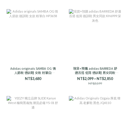
Adidas originals SAMBA OG 情
現貨+預購 adidas BARREDA 舒
人節款 德訓鞋 女款 粉筆白
適百搭 低筒 德訓鞋 男女同款
HP3658
KH6999 深灰色
NT$3,680
NT$2,099 ~ NT$2,850
NT$3,199