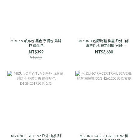
Mizuno 帆布包 黑色 手提包 肩背
MIZUNO 越野跑鞋 機能 戶外山系
包 學生包
專業抓地 穩定耐磨 男鞋
D1GH241906 石岩灰
NT$399
NT$3,680
NT$999
MIZUNO FIYI TL V2 戶外 山系 耐
MIZUNO RACER TRAIL SE V2 機