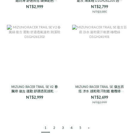
磨防滑 舒適百搭 鋼彈配色
能灰 溯溪鞋 D1GH261205 透氣
D1GH251910 男女款
支撐
NT$2,999
NT$2,799
NT$3,380
MIZUNO RACER TRAIL SE V2 春
MIZUNO RACER TRAIL SE 復古百
騰綠 復古 運動 舒適透氣速乾 朔
搭 涉水 速乾吸汗耐磨 橄欖綠
溪鞋 D1GH261202
D1GH241901
NT$2,999
NT$2,699
NT$2,999
1
2
3
4
5
»