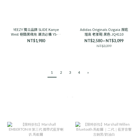
YEEZY 獨立品牌 SLIDE Kanye
Adidas Originals Ozgaia 厚底
West 極簡黑魂拖 潮流必備 YS-01
增高 老爹鞋 黑色 JQ4110
舒適
NT$1,980
NT$2,580 ~ NT$3,099
NT$3,399
1
2
3
4
»