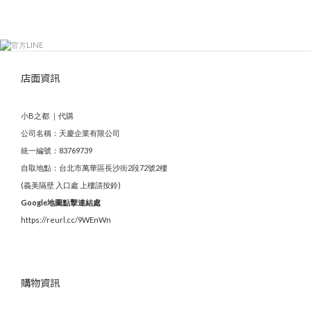
店面資訊
小B之都 ｜代購
公司名稱：天慶企業有限公司
統一編號：83769739
自取地點：台北市萬華區長沙街2段72號2樓
(義美隔壁 入口處 上樓請按鈴)
Google地圖點擊連結處
https://reurl.cc/9WEnWn
購物資訊