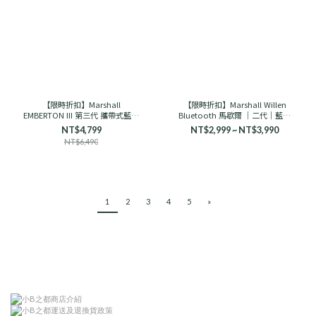
【限時折扣】Marshall
【限時折扣】Marshall Willen
EMBERTON III 第三代 攜帶式藍芽
Bluetooth 馬歇爾 ｜二代｜藍芽
喇叭 馬歇爾
音響 古銅黑/奶油白
NT$4,799
NT$2,999 ~ NT$3,990
NT$6,490
1
2
3
4
5
»