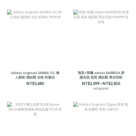
Adidas originals SAMBA OG 情
現貨+預購 adidas BARREDA 舒
人節款 德訓鞋 女款 粉筆白
適百搭 低筒 德訓鞋 男女同款
HP3658
KH6999 深灰色
NT$3,680
NT$2,099 ~ NT$2,850
NT$3,199