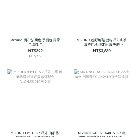
Mizuno 帆布包 黑色 手提包 肩背
MIZUNO 越野跑鞋 機能 戶外山系
包 學生包
專業抓地 穩定耐磨 男鞋
D1GH241906 石岩灰
NT$399
NT$3,680
NT$999
MIZUNO FIYI TL V2 戶外 山系 耐
MIZUNO RACER TRAIL SE V2 機