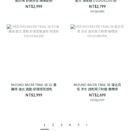
磨防滑 舒適百搭 鋼彈配色
能灰 溯溪鞋 D1GH261205 透氣
D1GH251910 男女款
支撐
NT$2,999
NT$2,799
NT$3,380
MIZUNO RACER TRAIL SE V2 春
MIZUNO RACER TRAIL SE 復古百
騰綠 復古 運動 舒適透氣速乾 朔
搭 涉水 速乾吸汗耐磨 橄欖綠
溪鞋 D1GH261202
D1GH241901
NT$2,999
NT$2,699
NT$2,999
1
2
3
4
5
»