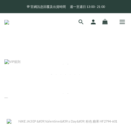
💬 官網訊息回覆及出貨時間       週一至週日 13:00 - 21:00
全 館 消 費 滿 三 千 免 運 費 🤘🏻
全 館 消 費 滿 三 千 免 運 費 🤘🏻