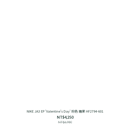
NIKE JA3 EP 'Valentine's Day' 粉色 糖果 HF2794-601
NT$4,250
NT$6,980