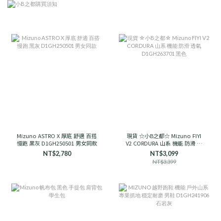
Mizuno ASTRO X 厚底 舒適 百搭
現貨 ☆小B之都☆ Mizuno FIYI
慢跑 黑灰 D1GH250501 男女同款
V2 CORDURA 山系 機能 防滑 透
氣 D1GH263701 黑色
NT$2,780
NT$3,099
NT$3,399