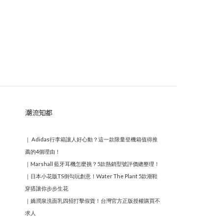
潮流知都
｜
Adidas行李箱讓人好心動？這一款限量登機箱值得推
薦的4個理由！
｜
Marshall 藍牙耳機怎麼挑？5款熱銷型號評價總整理！
｜
日本小花版TS倒勾玩創意！Water The Plant 5款潮鞋
穿搭讓你步步生花
｜
嬌潤泉洗面乳四招打擊假貨！台灣官方正版授權購買不
求人