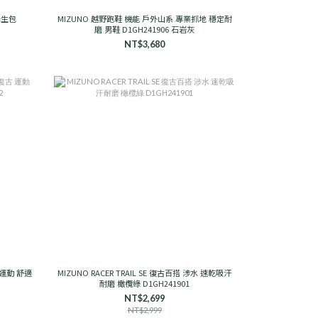
學生包
MIZUNO 越野跑鞋 機能 戶外山系 專業抓地 穩定耐
磨 男鞋 D1GH241906 石岩灰
NT$3,680
古 運動 舒適
MIZUNO RACER TRAIL SE 復古百搭 涉水 速乾吸汗
耐磨 橄欖綠 D1GH241901
NT$2,699
NT$2,999