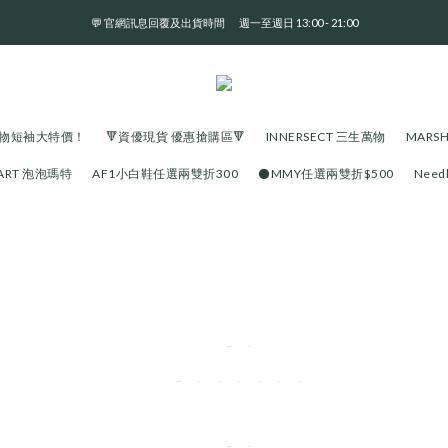
💬 官網訊息回覆及出貨時間       週一至週日 13:00 - 21:00
全 館 消 費 滿 三 千 免 運 費 🤘🏻
全 館 消 費 滿 三 千 免 運 費 🤘🏻
生萬物短袖大特價！
🔻資優現貨 優惠搶購區🔻
INNERSECT 三生萬物
MARS
MART 泡泡瑪特
AF1小白鞋任選兩雙折300
⚫️MMY任選兩雙折$500
Need