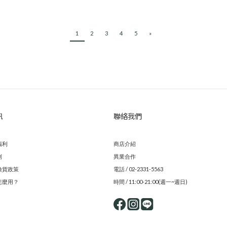
1
2
3
4
5
»
訊
聯絡我們
福利
商店介紹
則
異業合作
換貨政策
電話 / 02-2331-5563
怎麼用？
時間 / 11:00-21:00(週一~週日)