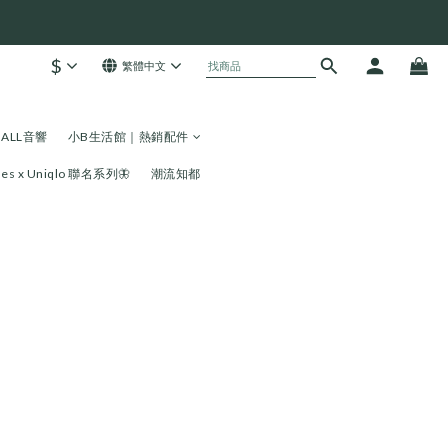
$
繁體中文
HALL音響
小B生活館｜熱銷配件
les x Uniqlo 聯名系列🦋
潮流知都