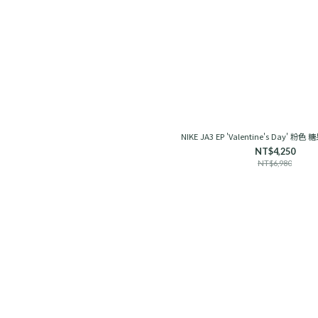
NIKE JA3 EP 'Valentine's Day' 粉色
NT$4,250
NT$6,980