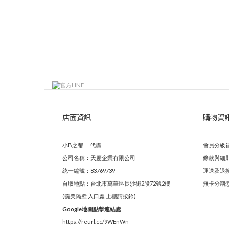
店面資訊
購物資
小B之都 ｜代購
會員分級
公司名稱：天慶企業有限公司
條款與細
統一編號：83769739
運送及退
自取地點：台北市萬華區長沙街2段72號2樓
無卡分期
(義美隔壁 入口處 上樓請按鈴)
Google地圖點擊連結處
https://reurl.cc/9WEnWn