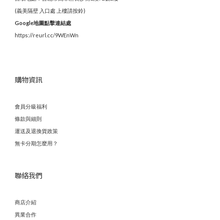
(義美隔壁 入口處 上樓請按鈴)
Google地圖點擊連結處
https://reurl.cc/9WEnWn
購物資訊
會員分級福利
條款與細則
運送及退換貨政策
無卡分期怎麼用？
聯絡我們
商店介紹
異業合作