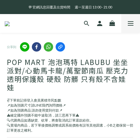
💬 官網訊息回覆及出貨時間       週一至週日 13:00 - 21:00
全 館 消 費 滿 三 千 免 運 費 🤘🏻
全 館 消 費 滿 三 千 免 運 費 🤘🏻
分享到
POP MART 泡泡瑪特 LABUBU 坐坐
派對/心動馬卡龍/萬聖節南瓜 壓克力
透明保護殼 硬殼 防髒 只有殼不含娃
娃
✌️下單前記得登入會員累積市民點數
📌如為預購尺寸請LINE我們詢問價格📌
📌如為預購商品 請勿使用貨到付款📌
⚠️確定國外預購不能中途取消，請三思再下單⚠️
🔍代購商品如遇缺貨、砍單，將會取消此訂單退款給你。
🔍賣場內商品，若下單後價格調整或因系統價格有誤等其他因素，小B之都保留一切
訂單更改之權利。