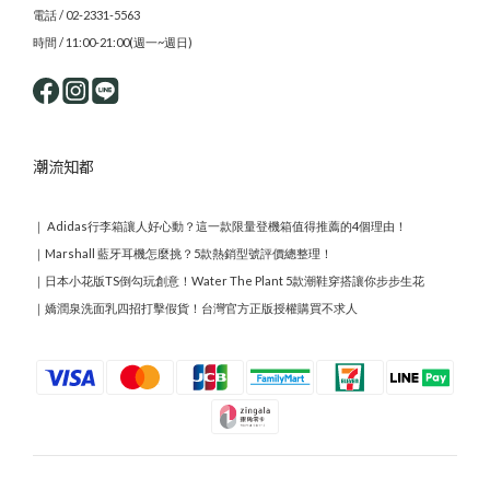
電話 / 02-2331-5563
時間 / 11:00-21:00(週一~週日)
潮流知都
｜
Adidas行李箱讓人好心動？這一款限量登機箱值得推薦的4個理由！
｜
Marshall 藍牙耳機怎麼挑？5款熱銷型號評價總整理！
｜
日本小花版TS倒勾玩創意！Water The Plant 5款潮鞋穿搭讓你步步生花
｜
嬌潤泉洗面乳四招打擊假貨！台灣官方正版授權購買不求人