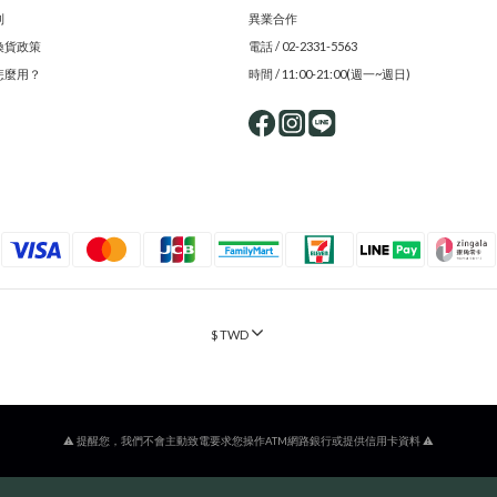
則
異業合作
換貨政策
電話 / 02-2331-5563
怎麼用？
時間 / 11:00-21:00(週一~週日)
$
TWD
⚠️ 提醒您，我們不會主動致電要求您操作ATM網路銀行或提供信用卡資料 ⚠️