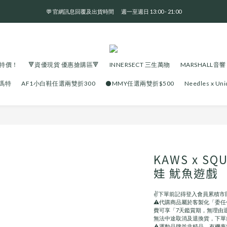
💬 官網訊息回覆及出貨時間       週一至週日 13:00 - 21:00
全 館 消 費 滿 三 千 免 運 費 🤘🏻
全 館 消 費 滿 三 千 免 運 費 🤘🏻
大特價！
🔻資優現貨 優惠搶購區🔻
INNERSECT 三生萬物
MARSHALL音響
泡瑪特
AF1小白鞋任選兩雙折300
⚫️MMY任選兩雙折$500
Needles x U
KAWS x SQ
娃 魷魚遊戲
✌️下單前記得登入會員累積市
⚠️代購商品屬於客製化「委
費可享「7天鑑賞期，無理由
無法中途取消及退換貨，下單
⚠️運動品牌並非精品，有機