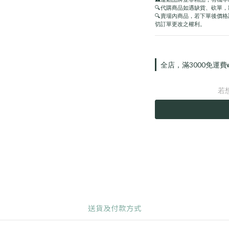
🔍代購商品如遇缺貨、砍單
🔍賣場內商品，若下單後價
切訂單更改之權利。
全店，滿3000免運費
若
送貨及付款方式