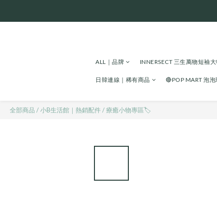
ALL｜品牌
INNERSECT 三生萬物短袖
日韓連線｜稀有商品
🔴POP MART 泡
全部商品
/
小B生活館｜熱銷配件
/
療癒小物專區🏷