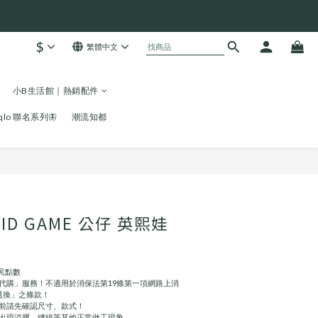
$
繁體中文
小B生活館｜熱銷配件
niqlo 聯名系列🦋
潮流知都
UID GAME 公仔 英熙娃
民點數
任代購」服務！不適用於消保法第19條第一項網路上消
退換」之條款！
前請先確認尺寸、款式！
率出現溢膠、縫線等其他正常做工現象