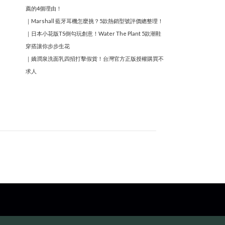
薦的4個理由！
｜
Marshall 藍牙耳機怎麼挑？5款熱銷型號評價總整理！
｜
日本小花版TS倒勾玩創意！Water The Plant 5款潮鞋
穿搭讓你步步生花
｜
嬌潤泉洗面乳四招打擊假貨！台灣官方正版授權購買不
求人