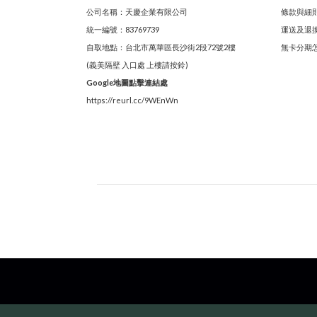
公司名稱：天慶企業有限公司
條款與細
統一編號：83769739
運送及退
自取地點：台北市萬華區長沙街2段72號2樓
無卡分期
(義美隔壁 入口處 上樓請按鈴)
Google地圖點擊連結處
https://reurl.cc/9WEnWn