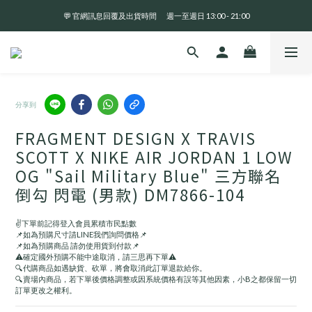
💬 官網訊息回覆及出貨時間       週一至週日 13:00 - 21:00
全 館 消 費 滿 三 千 免 運 費 🤘🏻
全 館 消 費 滿 三 千 免 運 費 🤘🏻
分享到
FRAGMENT DESIGN X TRAVIS
SCOTT X NIKE AIR JORDAN 1 LOW
OG "Sail Military Blue" 三方聯名
倒勾 閃電 (男款) DM7866-104
✌️下單前記得登入會員累積市民點數
📌如為預購尺寸請LINE我們詢問價格📌
📌如為預購商品 請勿使用貨到付款📌
⚠️確定國外預購不能中途取消，請三思再下單⚠️
🔍代購商品如遇缺貨、砍單，將會取消此訂單退款給你。
🔍賣場內商品，若下單後價格調整或因系統價格有誤等其他因素，小B之都保留一切
訂單更改之權利。