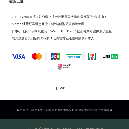
潮流知都
｜
Adidas行李箱讓人好心動？這一款限量登機箱值得推薦的4個理由！
｜
Marshall 藍牙耳機怎麼挑？5款熱銷型號評價總整理！
｜
日本小花版TS倒勾玩創意！Water The Plant 5款潮鞋穿搭讓你步步生花
｜
嬌潤泉洗面乳四招打擊假貨！台灣官方正版授權購買不求人
$
TWD
⚠️ 提醒您，我們不會主動致電要求您操作ATM網路銀行或提供信用卡資料 ⚠️
Copyright © SMALLBCITYSTORE 2024 | All Rights Reserved