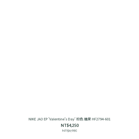
NIKE JA3 EP 'Valentine's Day' 粉色 糖果 HF2794-601
NT$4,250
NT$6,980