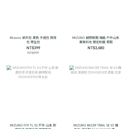
Mizuno 帆布包 黑色 手提包 肩背
MIZUNO 越野跑鞋 機能 戶外山系
包 學生包
專業抓地 穩定耐磨 男鞋
D1GH241906 石岩灰
NT$399
NT$3,680
NT$999
MIZUNO FIYI TL V2 戶外 山系 耐
MIZUNO RACER TRAIL SE V2 機