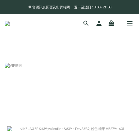
💬 官網訊息回覆及出貨時間       週一至週日 13:00 - 21:00
全 館 消 費 滿 三 千 免 運 費 🤘🏻
全 館 消 費 滿 三 千 免 運 費 🤘🏻