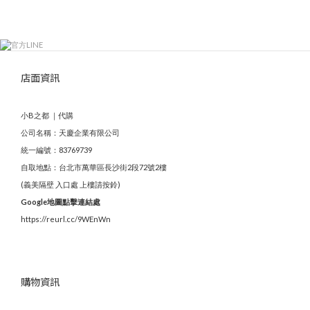
店面資訊
小B之都 ｜代購
公司名稱：天慶企業有限公司
統一編號：83769739
自取地點：台北市萬華區長沙街2段72號2樓
(義美隔壁 入口處 上樓請按鈴)
Google地圖點擊連結處
https://reurl.cc/9WEnWn
購物資訊