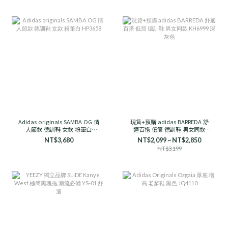
Adidas originals SAMBA OG 情
現貨+預購 adidas BARREDA 舒
人節款 德訓鞋 女款 粉筆白
適百搭 低筒 德訓鞋 男女同款
HP3658
KH6999 深灰色
NT$3,680
NT$2,099 ~ NT$2,850
NT$3,199