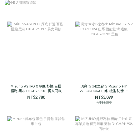
Mizuno ASTRO X 厚底 舒適 百搭
現貨 ☆小B之都☆ Mizuno FIYI
慢跑 黑灰 D1GH250501 男女同款
V2 CORDURA 山系 機能 防滑 透
氣 D1GH263701 黑色
NT$2,780
NT$3,099
NT$3,399