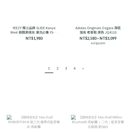
YEEZY 獨立品牌 SLIDE Kanye
Adidas Originals Ozgaia 厚底
West 極簡黑魂拖 潮流必備 YS-01
增高 老爹鞋 黑色 JQ4110
舒適
NT$1,980
NT$2,580 ~ NT$3,099
NT$3,399
1
2
3
4
»