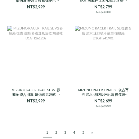
磨防滑 舒適百搭 鋼彈配色
能灰 溯溪鞋 D1GH261205 透氣
D1GH251910 男女款
支撐
NT$2,999
NT$2,799
NT$3,380
MIZUNO RACER TRAIL SE V2 春
MIZUNO RACER TRAIL SE 復古百
騰綠 復古 運動 舒適透氣速乾 朔
搭 涉水 速乾吸汗耐磨 橄欖綠
溪鞋 D1GH261202
D1GH241901
NT$2,999
NT$2,699
NT$2,999
1
2
3
4
5
»