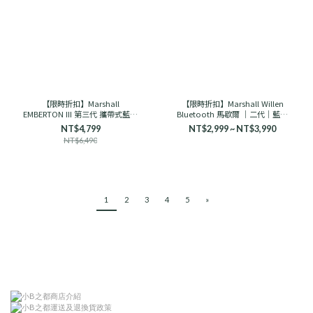
【限時折扣】Marshall
【限時折扣】Marshall Willen
EMBERTON III 第三代 攜帶式藍芽
Bluetooth 馬歇爾 ｜二代｜藍芽
喇叭 馬歇爾
音響 古銅黑/奶油白
NT$4,799
NT$2,999 ~ NT$3,990
NT$6,490
1
2
3
4
5
»