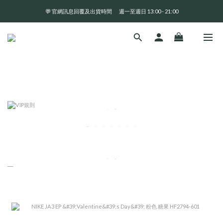
💬 官網訊息回覆及出貨時間       週一至週日 13:00 - 21:00
全 館 消 費 滿 三 千 免 運 費 🤘🏻
全 館 消 費 滿 三 千 免 運 費 🤘🏻