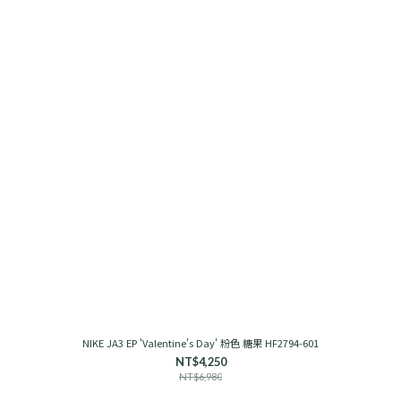
NIKE JA3 EP 'Valentine's Day' 粉色 糖果 HF2794-601
NT$4,250
NT$6,980