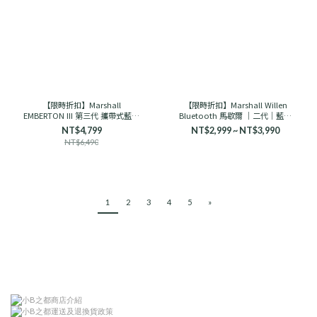
【限時折扣】Marshall
【限時折扣】Marshall Willen
EMBERTON III 第三代 攜帶式藍芽
Bluetooth 馬歇爾 ｜二代｜藍芽
喇叭 馬歇爾
音響 古銅黑/奶油白
NT$4,799
NT$2,999 ~ NT$3,990
NT$6,490
1
2
3
4
5
»