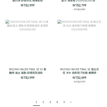
磨防滑 舒適百搭 鋼彈配色
能灰 溯溪鞋 D1GH261205 透氣
D1GH251910 男女款
支撐
NT$2,999
NT$2,799
NT$3,380
MIZUNO RACER TRAIL SE V2 春
MIZUNO RACER TRAIL SE 復古百
騰綠 復古 運動 舒適透氣速乾 朔
搭 涉水 速乾吸汗耐磨 橄欖綠
溪鞋 D1GH261202
D1GH241901
NT$2,999
NT$2,699
NT$2,999
1
2
3
4
5
»