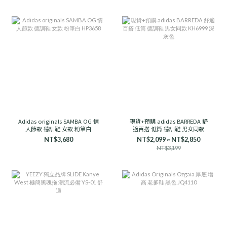
Adidas originals SAMBA OG 情
現貨+預購 adidas BARREDA 舒
人節款 德訓鞋 女款 粉筆白
適百搭 低筒 德訓鞋 男女同款
HP3658
KH6999 深灰色
NT$3,680
NT$2,099 ~ NT$2,850
NT$3,199