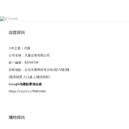
店面資訊
小B之都 ｜代購
公司名稱：天慶企業有限公司
統一編號：83769739
自取地點：台北市萬華區長沙街2段72號2樓
(義美隔壁 入口處 上樓請按鈴)
Google地圖點擊連結處
https://reurl.cc/9WEnWn
購物資訊