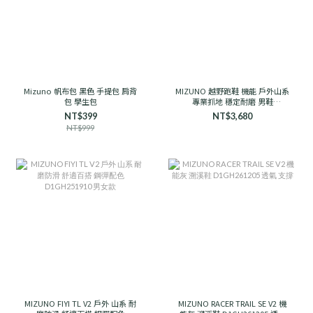
Mizuno 帆布包 黑色 手提包 肩背
MIZUNO 越野跑鞋 機能 戶外山系
包 學生包
專業抓地 穩定耐磨 男鞋
D1GH241906 石岩灰
NT$399
NT$3,680
NT$999
MIZUNO FIYI TL V2 戶外 山系 耐
MIZUNO RACER TRAIL SE V2 機