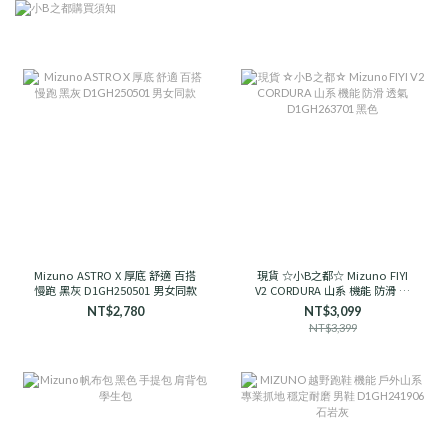
Mizuno ASTRO X 厚底 舒適 百搭
現貨 ☆小B之都☆ Mizuno FIYI
慢跑 黑灰 D1GH250501 男女同款
V2 CORDURA 山系 機能 防滑 透
氣 D1GH263701 黑色
NT$2,780
NT$3,099
NT$3,399