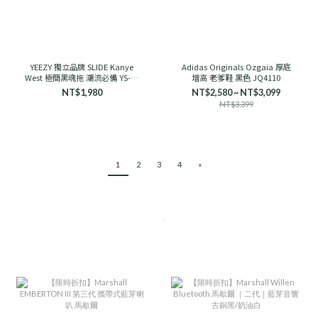
YEEZY 獨立品牌 SLIDE Kanye
Adidas Originals Ozgaia 厚底
West 極簡黑魂拖 潮流必備 YS-01
增高 老爹鞋 黑色 JQ4110
舒適
NT$1,980
NT$2,580 ~ NT$3,099
NT$3,399
1
2
3
4
»