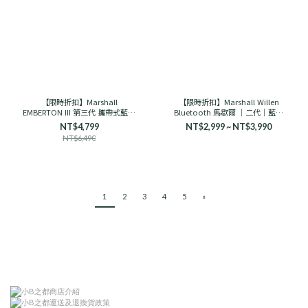
【限時折扣】Marshall
【限時折扣】Marshall Willen
EMBERTON III 第三代 攜帶式藍芽
Bluetooth 馬歇爾 ｜二代｜藍芽
喇叭 馬歇爾
音響 古銅黑/奶油白
NT$4,799
NT$2,999 ~ NT$3,990
NT$6,490
1
2
3
4
5
»