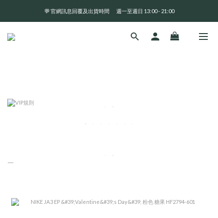
💬 官網訊息回覆及出貨時間       週一至週日 13:00 - 21:00
全 館 消 費 滿 三 千 免 運 費 🤘🏻
全 館 消 費 滿 三 千 免 運 費 🤘🏻