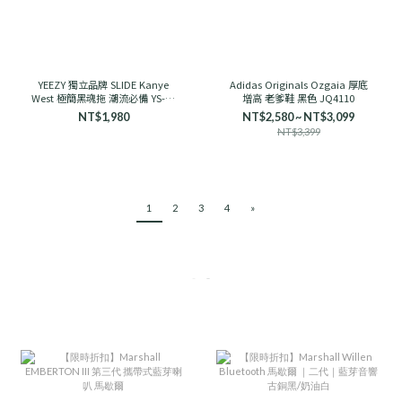
YEEZY 獨立品牌 SLIDE Kanye
Adidas Originals Ozgaia 厚底
West 極簡黑魂拖 潮流必備 YS-01
增高 老爹鞋 黑色 JQ4110
舒適
NT$1,980
NT$2,580 ~ NT$3,099
NT$3,399
1
2
3
4
»