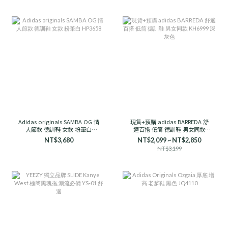
Adidas originals SAMBA OG 情
現貨+預購 adidas BARREDA 舒
人節款 德訓鞋 女款 粉筆白
適百搭 低筒 德訓鞋 男女同款
HP3658
KH6999 深灰色
NT$3,680
NT$2,099 ~ NT$2,850
NT$3,199