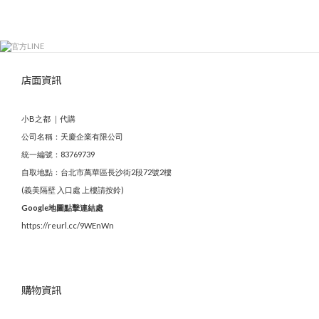
店面資訊
小B之都 ｜代購
公司名稱：天慶企業有限公司
統一編號：83769739
自取地點：台北市萬華區長沙街2段72號2樓
(義美隔壁 入口處 上樓請按鈴)
Google地圖點擊連結處
https://reurl.cc/9WEnWn
購物資訊