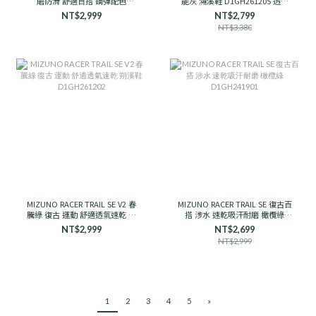
磨防滑 舒適百搭 鋼彈配色
能灰 溯溪鞋 D1GH261205 透氣
D1GH251910 男女款
支撐
NT$2,999
NT$2,799
NT$3,380
MIZUNO RACER TRAIL SE V2 春
MIZUNO RACER TRAIL SE 復古百
騰綠 復古 運動 舒適透氣速乾 朔
搭 涉水 速乾吸汗耐磨 橄欖綠
溪鞋 D1GH261202
D1GH241901
NT$2,999
NT$2,699
NT$2,999
1
2
3
4
5
»