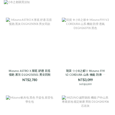
Mizuno ASTRO X 厚底 舒適 百搭
現貨 ☆小B之都☆ Mizuno FIYI
慢跑 黑灰 D1GH250501 男女同款
V2 CORDURA 山系 機能 防滑 透
氣 D1GH263701 黑色
NT$2,780
NT$3,099
NT$3,399