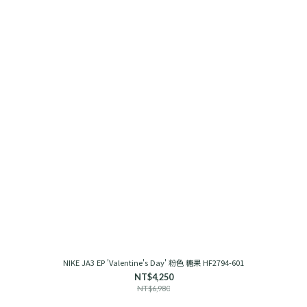
NIKE JA3 EP 'Valentine's Day' 粉色 糖果 HF2794-601
NT$4,250
NT$6,980