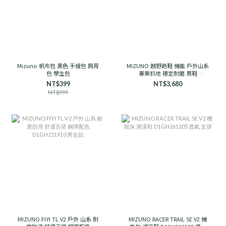
Mizuno 帆布包 黑色 手提包 肩背
MIZUNO 越野跑鞋 機能 戶外山系
包 學生包
專業抓地 穩定耐磨 男鞋
D1GH241906 石岩灰
NT$399
NT$3,680
NT$999
MIZUNO FIYI TL V2 戶外 山系 耐
MIZUNO RACER TRAIL SE V2 機