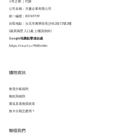
小B之都 ｜代購
公司名稱：天慶企業有限公司
統一編號：83769739
自取地點：台北市萬華區長沙街2段72號2樓
(義美隔壁 入口處 上樓請按鈴)
Google地圖點擊連結處
https://reurl.cc/9WEnWn
購物資訊
會員分級福利
條款與細則
運送及退換貨政策
無卡分期怎麼用？
聯絡我們