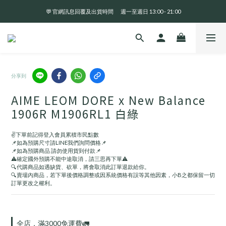
💬 官網訊息回覆及出貨時間       週一至週日 13:00 - 21:00
全 館 消 費 滿 三 千 免 運 費 🤘🏻
全 館 消 費 滿 三 千 免 運 費 🤘🏻
分享到
AIME LEOM DORE x New Balance
1906R M1906RL1 白綠
✌️下單前記得登入會員累積市民點數
📌如為預購尺寸請LINE我們詢問價格📌
📌如為預購商品 請勿使用貨到付款📌
⚠️確定國外預購不能中途取消，請三思再下單⚠️
🔍代購商品如遇缺貨、砍單，將會取消此訂單退款給你。
🔍賣場內商品，若下單後價格調整或因系統價格有誤等其他因素，小B之都保留一切
訂單更改之權利。
全店，滿3000免運費🚛