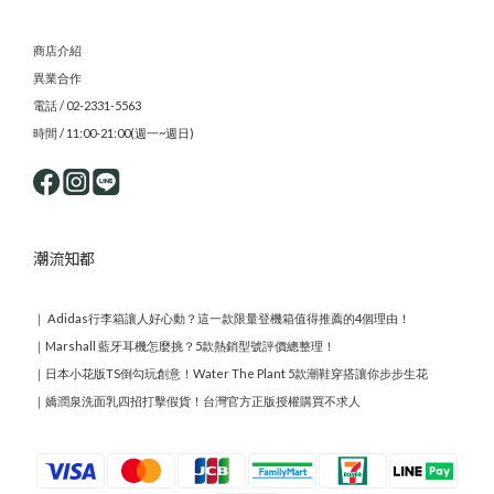
商店介紹
異業合作
電話 / 02-2331-5563
時間 / 11:00-21:00(週一~週日)
潮流知都
｜
Adidas行李箱讓人好心動？這一款限量登機箱值得推薦的4個理由！
｜
Marshall 藍牙耳機怎麼挑？5款熱銷型號評價總整理！
｜
日本小花版TS倒勾玩創意！Water The Plant 5款潮鞋穿搭讓你步步生花
｜
嬌潤泉洗面乳四招打擊假貨！台灣官方正版授權購買不求人