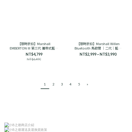
【限時折扣】Marshall
【限時折扣】Marshall Willen
EMBERTON III 第三代 攜帶式藍芽
Bluetooth 馬歇爾 ｜二代｜藍芽
喇叭 馬歇爾
音響 古銅黑/奶油白
NT$4,799
NT$2,999 ~ NT$3,990
NT$6,490
1
2
3
4
5
»