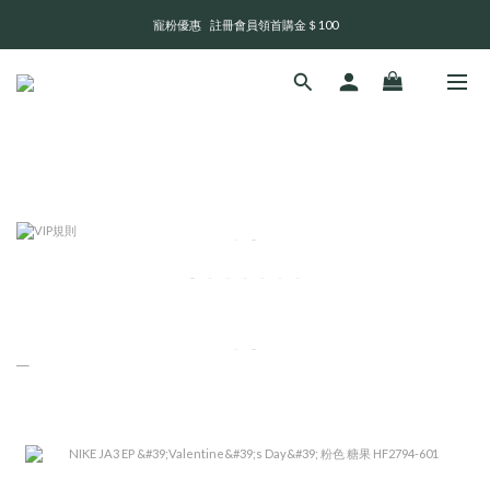
寵粉優惠    註冊會員領首購金＄100
全 館 消 費 滿 三 千 免 運 費 🤘🏻
💬 官網訊息回覆及出貨時間       週一至週日 13:00 - 21:00
全 館 消 費 滿 三 千 免 運 費 🤘🏻