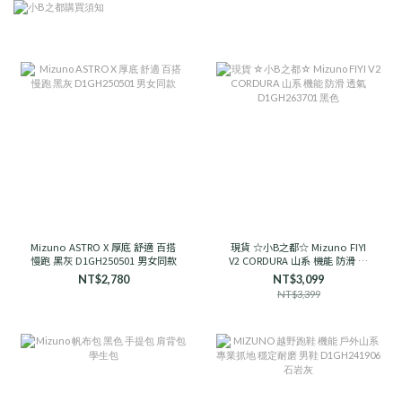
Mizuno ASTRO X 厚底 舒適 百搭
現貨 ☆小B之都☆ Mizuno FIYI
慢跑 黑灰 D1GH250501 男女同款
V2 CORDURA 山系 機能 防滑 透
氣 D1GH263701 黑色
NT$2,780
NT$3,099
NT$3,399