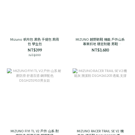
Mizuno 帆布包 黑色 手提包 肩背
MIZUNO 越野跑鞋 機能 戶外山系
包 學生包
專業抓地 穩定耐磨 男鞋
D1GH241906 石岩灰
NT$399
NT$3,680
NT$999
MIZUNO FIYI TL V2 戶外 山系 耐
MIZUNO RACER TRAIL SE V2 機