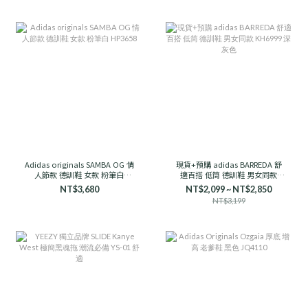
Adidas originals SAMBA OG 情
現貨+預購 adidas BARREDA 舒
人節款 德訓鞋 女款 粉筆白
適百搭 低筒 德訓鞋 男女同款
HP3658
KH6999 深灰色
NT$3,680
NT$2,099 ~ NT$2,850
NT$3,199