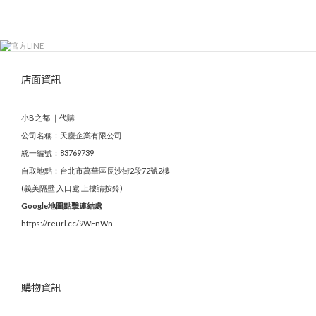
店面資訊
小B之都 ｜代購
公司名稱：天慶企業有限公司
統一編號：83769739
自取地點：台北市萬華區長沙街2段72號2樓
(義美隔壁 入口處 上樓請按鈴)
Google地圖點擊連結處
https://reurl.cc/9WEnWn
購物資訊