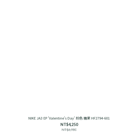
NIKE JA3 EP 'Valentine's Day' 粉色 糖果 HF2794-601
NT$4,250
NT$6,980