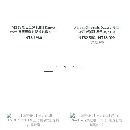
YEEZY 獨立品牌 SLIDE Kanye
Adidas Originals Ozgaia 厚底
West 極簡黑魂拖 潮流必備 YS-01
增高 老爹鞋 黑色 JQ4110
舒適
NT$1,980
NT$2,580 ~ NT$3,099
NT$3,399
1
2
3
4
»