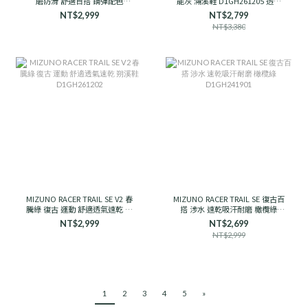
磨防滑 舒適百搭 鋼彈配色
能灰 溯溪鞋 D1GH261205 透氣
D1GH251910 男女款
支撐
NT$2,999
NT$2,799
NT$3,380
MIZUNO RACER TRAIL SE V2 春
MIZUNO RACER TRAIL SE 復古百
騰綠 復古 運動 舒適透氣速乾 朔
搭 涉水 速乾吸汗耐磨 橄欖綠
溪鞋 D1GH261202
D1GH241901
NT$2,999
NT$2,699
NT$2,999
1
2
3
4
5
»