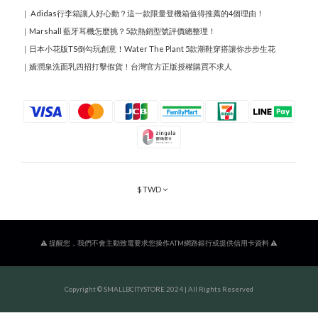
｜
Adidas行李箱讓人好心動？這一款限量登機箱值得推薦的4個理由！
｜
Marshall 藍牙耳機怎麼挑？5款熱銷型號評價總整理！
｜
日本小花版TS倒勾玩創意！Water The Plant 5款潮鞋穿搭讓你步步生花
｜
嬌潤泉洗面乳四招打擊假貨！台灣官方正版授權購買不求人
$
TWD
⚠️ 提醒您，我們不會主動致電要求您操作ATM網路銀行或提供信用卡資料 ⚠️
Copyright © SMALLBCITYSTORE 2024 | All Rights Reserved