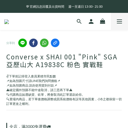
💬 官網訊息回覆及出貨時間       週一至週日 13:00 - 21:00
全 館 消 費 滿 三 千 免 運 費 🤘🏻
全 館 消 費 滿 三 千 免 運 費 🤘🏻
分享到
Converse x SHAI 001 "Pink" SGA
亞歷山大 A19838C 粉色 實戰鞋
✌️下單前記得登入會員累積市民點數
📌如為預購尺寸請LINE我們詢問價格📌
📌如為預購商品 請勿使用貨到付款📌
⚠️確定國外預購不能中途取消，請三思再下單⚠️
🔍代購商品如遇缺貨、砍單，將會取消此訂單退款給你。
🔍賣場內商品，若下單後價格調整或因系統價格有誤等其他因素，小B之都保留一切
訂單更改之權利。
全店，滿3000免運費🚛