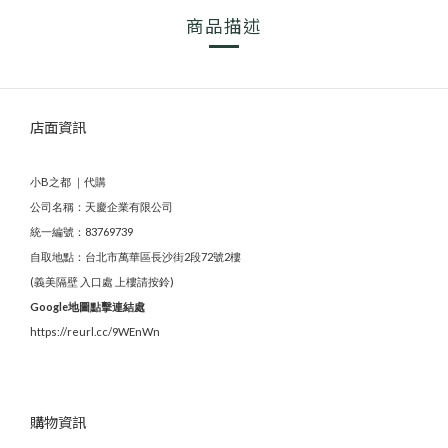
商品描述
店面資訊
小B之都 ｜代購
公司名稱：天慶企業有限公司
統一編號：83769739
自取地點：台北市萬華區長沙街2段72號2樓
(義美隔壁 入口處 上樓請按鈴)
Google地圖點擊連結處
https://reurl.cc/9WEnWn
購物資訊