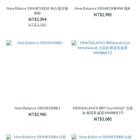
New Blance 530 MR530GB 米白 復古慢
New Balance 530 MR530KMW 淺灰
跑鞋
NT$2,980
NT$2,094
NT$3,380
New Balance 530 GR530SB1
NEW BALANCE 880 "Gun Metal" 元祖
灰 格雷系 緩震 MW880CF3
NT$2,980
NT$3,080