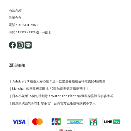
商店介紹
異業合作
電話 / 02-2331-5563
時間 / 11:00-21:00(週一~週日)
潮流知都
｜
Adidas行李箱讓人好心動？這一款限量登機箱值得推薦的4個理由！
｜
Marshall 藍牙耳機怎麼挑？5款熱銷型號評價總整理！
｜
日本小花版TS倒勾玩創意！Water The Plant 5款潮鞋穿搭讓你步步生花
｜
嬌潤泉洗面乳四招打擊假貨！台灣官方正版授權購買不求人