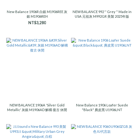
New Balance 1906R 白銀 M1906REE 灰
NEW BALANCE 992 '' Grey '' Made in
銀 M1906REH
USA 元祖灰 M992GR 美製 2025年版
NT$3,280
NEW BALANCE 1906A 'Silver Gold
New Balance 1906 Loafer Suede
Metallic' 灰銀 M1906AD 解構 復古 休閒
"Black" 麂皮黑 U1906LNT