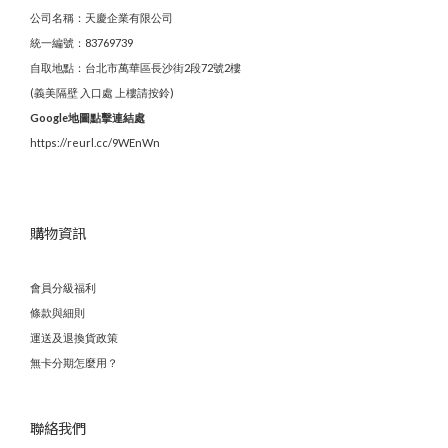
公司名稱：天慶企業有限公司
統一編號：83769739
自取地點：台北市萬華區長沙街2段72號2樓
(義美隔壁 入口處 上樓請按鈴)
Google地圖點擊連結處
https://reurl.cc/9WEnWn
購物資訊
會員分級福利
條款與細則
運送及退換貨政策
無卡分期怎麼用？
聯絡我們