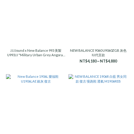
JJJJound x New Balance 993 美製
NEW BALANCE 9060 U9060ZGB 灰色
U993JJ "Military Urban Grey Angora"
IU代言款
白棕
NT$4,180 ~ NT$4,880